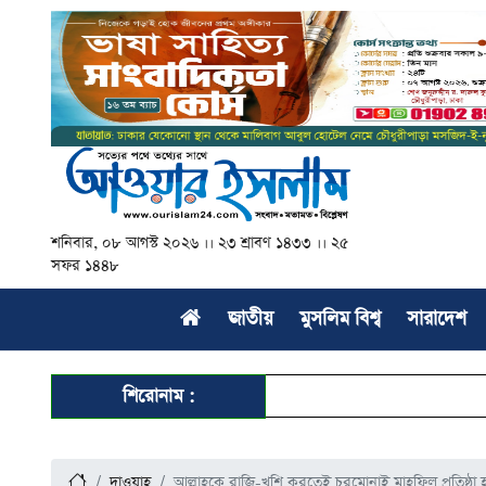
শনিবার, ০৮ আগস্ট ২০২৬ ।। ২৩ শ্রাবণ ১৪৩৩ ।। ২৫
সফর ১৪৪৮
জাতীয়
মুসলিম বিশ্ব
সারাদেশ
শিরোনাম :
দাওয়াহ
আল্লাহকে রাজি-খুশি করতেই চরমোনাই মাহফিল প্রতিষ্ঠা