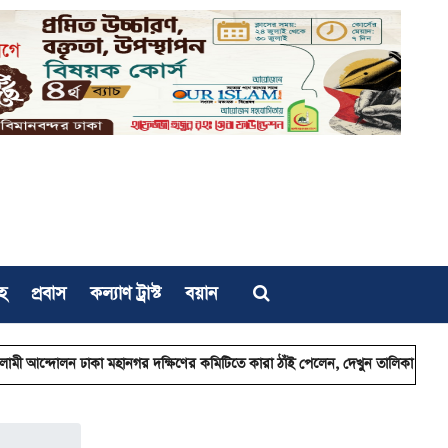
হ
প্রবাস
কল্যাণ ট্রাস্ট
বয়ান
হানগর দক্ষিণের কমিটিতে কারা ঠাঁই পেলেন, দেখুন তালিকা
ছুটিতেও স্মার্টফোন থ