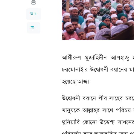
অ +
অ -
আমীরুল মুজাহিদীন আলহাজ্ব 
চরমোনাই'র উদ্বোধনী বয়ানের মা
হয়েছে আজ।
উদ্বোধনী বয়ানে পীর সাহেব চ
মানুষকে আল্লাহর সাথে পরিচয় 
দুনিয়াবি কোনো উদ্দেশ্য সা