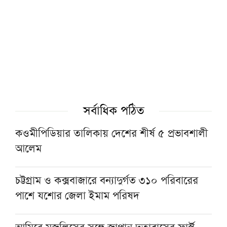
গ্যাস-বিদ্যুৎসহ জ্বালানি নিরাপত্তায় সরকার ব্যর্থ:
খেলাফত মজলিস
পশ্চিমবঙ্গে ১২৭৯টি মসজিদ থেকে মাইক ও লাউড
স্পিকার অপসারণ
১৫ আগস্টের জাতীয় ওলামা-মাশায়েখ সম্মেলন
সর্বাধিক পঠিত
সফল করতে সাভারে মতবিনিময় সভা
কওমীপিডিয়ার তালিকায় দেশের শীর্ষ ৫ প্রভাবশালী
আলেম
নেতাকর্মীদের স্থানীয় সরকার নির্বাচনের প্রস্তুতির
নির্দেশনা জমিয়তের
চট্টগ্রাম ও কক্সবাজারে বন্যাদুর্গত ৩১০ পরিবারের
পাশে যশোর জেলা ইমাম পরিষদ
যুক্তরাষ্ট্রের অস্ত্র ভাণ্ডার নিয়ে তথ্য ফাঁস, ক্ষুব্ধ ট্রাম্পের
কড়া বার্তা