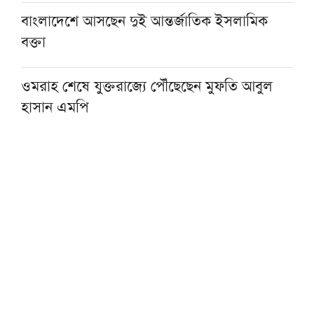
বাংলাদেশে আসছেন দুই আন্তর্জাতিক ইসলামিক
বক্তা
ওমরাহ শেষে যুক্তরাজ্যে পৌঁছেছেন মুফতি আবুল
হাসান এমপি
হজ নিয়ে বিনামূল্যে আল ওয়াসির জুম মিট-আপ ১৫
আগস্ট
ফাস্ট ফুডের নেতিবাচক প্রভাব দাম্পত্য জীবনেও
পড়তে পারে: মাওলানা তারিক জামিল
৩০০ টাকায় ওমরাহ!