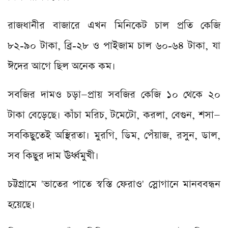
রাজধানীর বাজারে এখন মিনিকেট চাল প্রতি কেজি
৮২-৯০ টাকা, ব্রি-২৮ ও পাইজাম চাল ৬০-৬৪ টাকা, যা
ঈদের আগে ছিল অনেক কম।
সবজির দামও চড়া—প্রায় সবজির কেজি ১০ থেকে ২০
টাকা বেড়েছে। কাঁচা মরিচ, টমেটো, করলা, বেগুন, শসা—
সবকিছুতেই অস্থিরতা। মুরগি, ডিম, পেঁয়াজ, রসুন, ডাল,
সব কিছুর দাম ঊর্ধ্বমুখী।
চট্টগ্রামে 'ভাতের পাতে স্বস্তি ফেরাও' স্লোগানে মানববন্ধন
হয়েছে।