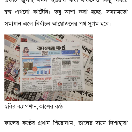
একটি 'জুলাই সনদ' হওয়ার কথা থাকলেও কিছু বিষয়ে
দ্বন্দ্ব এখনো কাটেনি। তবু আশা করা হচ্ছে, সময়মতো
সমাধান এলে নির্বাচন আয়োজনের পথ সুগম হবে।
ছবির ক্যাপশান,
কালের কণ্ঠ
কালের কণ্ঠের প্রধান শিরোনাম, '
চালের দামে দিশাহারা