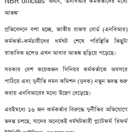
NBR officials
' অর্থাৎ, 'এনবিআর কর্মকর্তাদের মধ্যে
আতঙ্ক'
প্রতিবেদনে বলা হচ্ছে, জাতীয় রাজস্ব বোর্ড (এনবিআর)
কর্মকর্তা-কর্মচারীদের ধর্মঘট শেষে পরিস্থিতি কিছুটা
স্বাভাবিক হলেও এখন আবার আতঙ্ক ছড়িয়ে পড়েছে।
সরকার বেশ কয়েকজন সিনিয়র কর্মকর্তাকে অবসরে
পাঠিয়ে এবং দুর্নীতি দমন কমিশন (দুদক) নতুন তদন্ত শুরু
করায় এনবিআরের মধ্যে উদ্বেগ বেড়েছে।
এরইমধ্যে ১৬ জন কর্মকর্তার বিরুদ্ধে দুর্নীতির অভিযোগে
তদন্ত চলছে, যাদের অনেকেই ধর্মঘটকারী প্ল্যাটফর্ম 'রিফর্ম