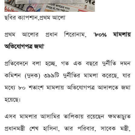
ছবির ক্যাপশান,
প্রথম আলো
প্রথম আলোর প্রধান শিরোনাম, '
৮০% মামলায়
অভিযোগপত্র জমা
'
প্রতিবেদনে বলা হচ্ছে, গত এক বছরে দুর্নীতি দমন
কমিশন (দুদক) ৩৯৯টি দুর্নীতির মামলা করেছে, যার
মধ্যে ৮০ শতাংশ মামলায় অভিযোগপত্র আদালতে জমা
হয়েছে।
এসব মামলার আসামির তালিকায় রয়েছেন ক্ষমতাচ্যুত
প্রধানমন্ত্রী শেখ হাসিনা, তার পরিবার, সাবেক মন্ত্রী,