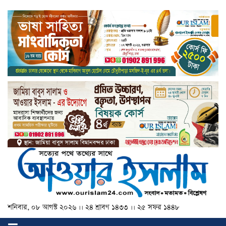
শনিবার, ০৮ আগস্ট ২০২৬ ।। ২৪ শ্রাবণ ১৪৩৩ ।। ২৫ সফর ১৪৪৮