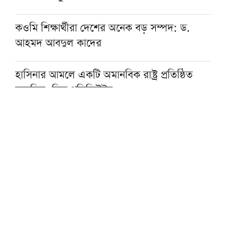
কওমি শিক্ষার্থীরা দেশের অনেক বড় সম্পদ: ড.
আহমদ আবদুল কাদের
হাসিনার আমলে একটি অমানবিক রাষ্ট্র প্রতিষ্ঠিত
হয়েছিল: চিফ প্রসিকিউটর
বোয়ালমারীতে ট্রেনের ধাক্কায় মানসিক ভারসাম্যহীন
বৃদ্ধার মৃত্যু
রাত ১টার মধ্যে দেশের ৬ অঞ্চলে বজ্রবৃষ্টির শঙ্কা
জুলাইয়ে সড়ক দুর্ঘটনায় সিলেট বিভাগে ৩১ জনের
মৃত্যু