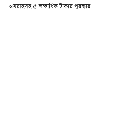
ওমরাহসহ ৫ লক্ষাধিক টাকার পুরস্কার
হজ নিবন্ধনের আগে যেসব বিষয় যাচাই করতে হবে
হজের পর অভিনয় ছেড়ে দীনের পথে হাসান মাসুদ
রাষ্ট্রপতি নির্বাচনে ১১ দলীয় জোটের প্রার্থী কর্নেল
অলি আহমদ
ফুটওভার ব্রিজ নির্মাণের দাবিতে টঙ্গীতে মহাসড়ক
অবরোধ
কাভার্ডভ্যানের ধাক্কায় প্রাণ গেল তামীরুল মিল্লাত
মাদ্রাসাছাত্রের