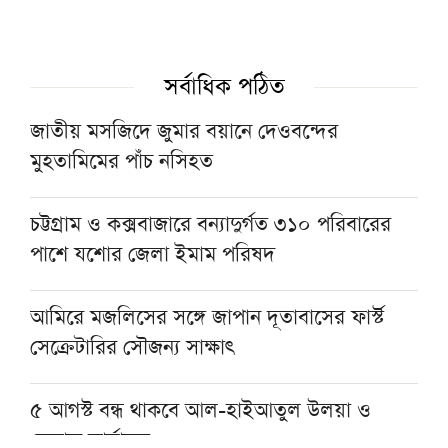
রাষ্ট্রপতি নির্বাচনে বিএনপির দুই মনোনয়নপত্র সংগ্রহ
সর্বাধিক পঠিত
বগুড়ায় দাঁড়িয়ে থাকা ট্রাকে আরেক ট্রাকের ধাক্কা,
জাতীয় মসজিদে জুমার বয়ানে দেওবন্দের
নিহত ২
মুহতামিমের পাঁচ নসিহত
প্রধানমন্ত্রীর হাটহাজারী মাদরাসায় আগমন ঘিরে
চট্টগ্রাম ও কক্সবাজারে বন্যাদুর্গত ৩১০ পরিবারের
আলেমদের প্রত্যাশা
পাশে যশোর জেলা ইমাম পরিষদ
আমিরে মজলিসের সঙ্গে জাপান দূতাবাসের ফার্স্ট
সেক্রেটারির সৌজন্য সাক্ষাৎ
৫ আগস্ট বন্ধ থাকবে আল-হাইআতুল উলয়া ও
বেফাক কার্যালয়