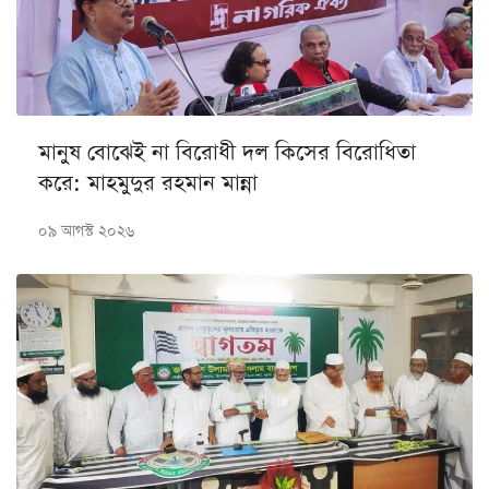
মানুষ বোঝেই না বিরোধী দল কিসের বিরোধিতা
করে: মাহমুদুর রহমান মান্না
০৯ আগস্ট ২০২৬