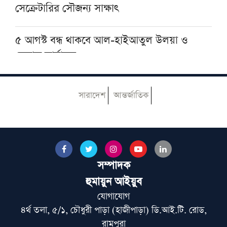
সেক্রেটারির সৌজন্য সাক্ষাৎ
৫ আগস্ট বন্ধ থাকবে আল-হাইআতুল উলয়া ও
বেফাক কার্যালয়
হেজবুত তাওহীদ কেন ভ্রান্ত, কী তাদের আকিদা
সারাদেশ
আন্তর্জাতিক
নোয়াখালীতে ইসলামি মহাসমাবেশ কাল, অতিথির
তালিকায় রয়েছেন যাঁরা
সম্পাদক
আজ ঢাকায় আসছেন দেওবন্দের মুহতামিম, জেনে
নিন সফরসূচি
হুমায়ুন আইয়ুব
যোগাযোগ
৪র্থ তলা, ৫/১, চৌধুরী পাড়া (হাজীপাড়া) ডি.আই.টি. রোড,
মুআসসাসা ইলমিয়্যাহ বাংলাদেশের উদ্যোগে বিশেষ
রামপুরা