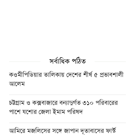
সৎ, পরিশুদ্ধ ও আদর্শবান মানুষের হাতে ক্ষমতা
দিতে হবে: পীর সাহেব চরমোনাই
টাওয়ার হ্যামলেটস স্পিকারের সঙ্গে সিলেট-৫
আসনের এমপির বৈঠক
সর্বাধিক পঠিত
শায়খ আওয়ামার মোবারক সান্নিধ্যে
কওমীপিডিয়ার তালিকায় দেশের শীর্ষ ৫ প্রভাবশালী
আলেম
মসজিদের ছাদে বিদ্যুৎস্পৃষ্টে প্রাণ গেল মুয়াজ্জিনের
চট্টগ্রাম ও কক্সবাজারে বন্যাদুর্গত ৩১০ পরিবারের
পাশে যশোর জেলা ইমাম পরিষদ
মুহাম্মদ (সা.)-কে সর্বশেষ নবী বিশ্বাস না করলে
মুসলমান থাকা যায় না: দেওবন্দের মুহতামিম
আমিরে মজলিসের সঙ্গে জাপান দূতাবাসের ফার্স্ট