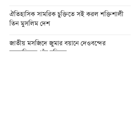
ঐতিহাসিক সামরিক চুক্তিতে সই করল শক্তিশালী
তিন মুসলিম দেশ
জাতীয় মসজিদে জুমার বয়ানে দেওবন্দের
মুহতামিমের পাঁচ নসিহত
প্রকৃত সুখের একমাত্র পথ ঈমান ও সৎকর্ম: মসজিদে
নববীর খতিব
আল্লামা আহমদ শফীর কবর জিয়ারত করবেন
প্রধানমন্ত্রী
জুনায়েদ জামশেদের সঙ্গে প্রথম সাক্ষাতের
স্মৃতিচারণায় মাওলানা তারিক জামিল