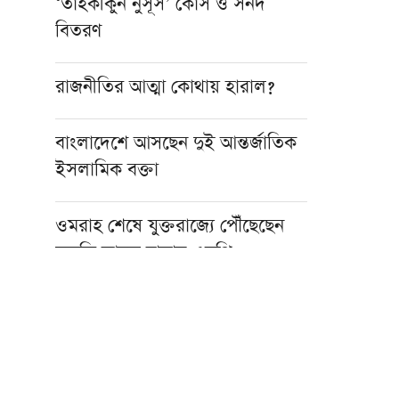
‘তাহকীকুন নুসূস’ কোর্স ও সনদ
বিতরণ
রাজনীতির আত্মা কোথায় হারাল?
বাংলাদেশে আসছেন দুই আন্তর্জাতিক
ইসলামিক বক্তা
ওমরাহ শেষে যুক্তরাজ্যে পৌঁছেছেন
মুফতি আবুল হাসান এমপি
হজ নিয়ে বিনামূল্যে আল ওয়াসির জুম
মিট-আপ ১৫ আগস্ট
ফাস্ট ফুডের নেতিবাচক প্রভাব দাম্পত্য