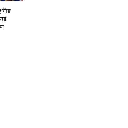
থানীয়
নের
শনা