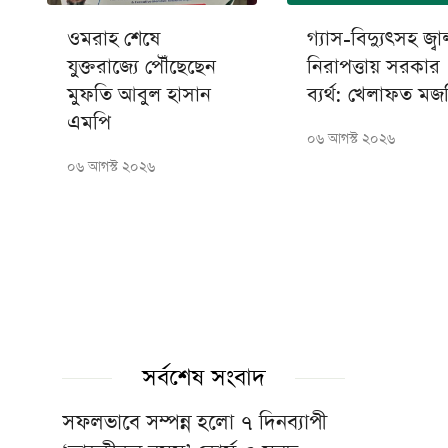
ওমরাহ শেষে
গ্যাস-বিদ্যুৎসহ জ্বা
যুক্তরাজ্যে পৌঁছেছেন
নিরাপত্তায় সরকার
মুফতি আবুল হাসান
ব্যর্থ: খেলাফত ম
এমপি
০৬ আগস্ট ২০২৬
০৬ আগস্ট ২০২৬
সর্বশেষ সংবাদ
সফলভাবে সম্পন্ন হলো ৭ দিনব্যাপী