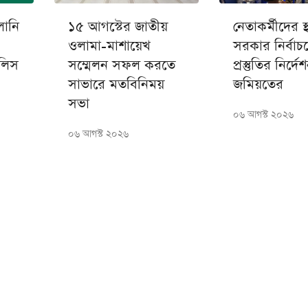
লানি
১৫ আগস্টের জাতীয়
নেতাকর্মীদের স্
ওলামা-মাশায়েখ
সরকার নির্বাচ
জলিস
সম্মেলন সফল করতে
প্রস্তুতির নির্দে
সাভারে মতবিনিময়
জমিয়তের
সভা
০৬ আগস্ট ২০২৬
০৬ আগস্ট ২০২৬