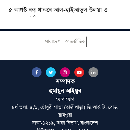
৫ আগস্ট বন্ধ থাকবে আল-হাইআতুল উলয়া ও
বেফাক কার্যালয়
হেজবুত তাওহীদ কেন ভ্রান্ত, কী তাদের আকিদা
সারাদেশ
আন্তর্জাতিক
নোয়াখালীতে ইসলামি মহাসমাবেশ কাল, অতিথির
তালিকায় রয়েছেন যাঁরা
সম্পাদক
বেফাকের ইবতিদাইয়া মারহালার মানবণ্টন নিয়ে
নতুন সিদ্ধান্ত
হুমায়ুন আইয়ুব
যোগাযোগ
৪র্থ তলা, ৫/১, চৌধুরী পাড়া (হাজীপাড়া) ডি.আই.টি. রোড,
আজ ঢাকায় আসছেন দেওবন্দের মুহতামিম, জেনে
রামপুরা
নিন সফরসূচি
ঢাকা-১২১৯, ঢাকা বিভাগ, বাংলাদেশ