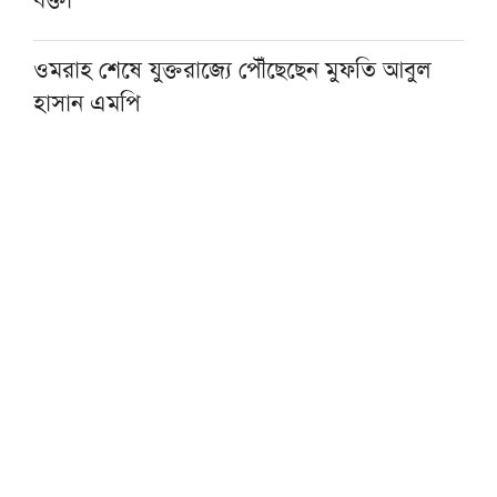
বক্তা
ওমরাহ শেষে যুক্তরাজ্যে পৌঁছেছেন মুফতি আবুল
হাসান এমপি
হজ নিয়ে বিনামূল্যে আল ওয়াসির জুম মিট-আপ ১৫
আগস্ট
ফাস্ট ফুডের নেতিবাচক প্রভাব দাম্পত্য জীবনেও
পড়তে পারে: মাওলানা তারিক জামিল
৩০০ টাকায় ওমরাহ!
গ্যাস-বিদ্যুৎসহ জ্বালানি নিরাপত্তায় সরকার ব্যর্থ:
খেলাফত মজলিস