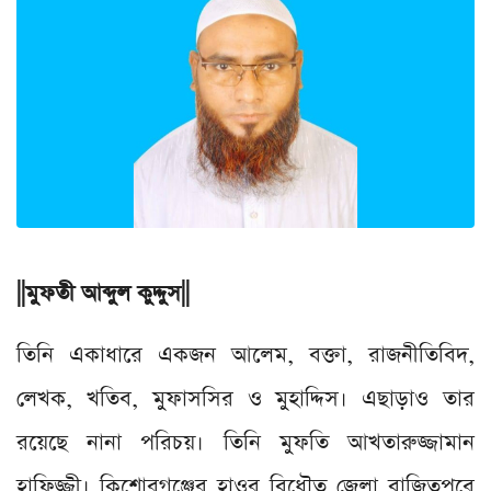
||মুফতী আব্দুল কুদ্দুস||
তিনি একাধারে একজন আলেম, বক্তা, রাজনীতিবিদ,
লেখক, খতিব, মুফাসসির ও মুহাদ্দিস। এছাড়াও তার
রয়েছে নানা পরিচয়। তিনি মুফতি আখতারুজ্জামান
হাফিজ্জী। কিশোরগঞ্জের হাওর বিধৌত জেলা বাজিতপুরে