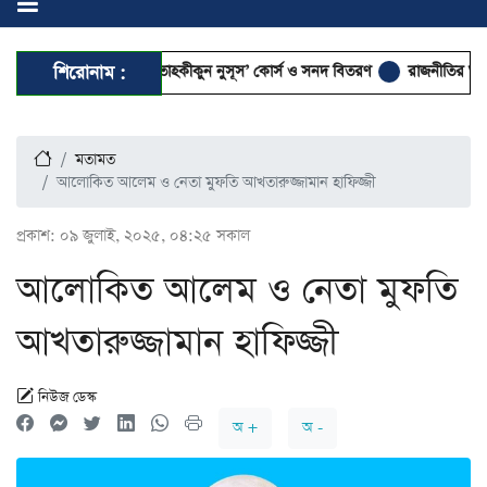
লো ৭ দিনব্যাপী ‘তাহকীকুন নুসূস’ কোর্স ও সনদ বিতরণ
শিরোনাম :
রাজনীতির আত্মা কোথায়
মতামত
আলোকিত আলেম ও নেতা মুফতি আখতারুজ্জামান হাফিজ্জী
প্রকাশ:
০৯ জুলাই, ২০২৫, ০৪:২৫ সকাল
আলোকিত আলেম ও নেতা মুফতি
আখতারুজ্জামান হাফিজ্জী
নিউজ ডেস্ক
অ +
অ -