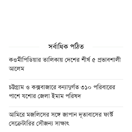
পশ্চিমবঙ্গে ১২৭৯টি মসজিদ থেকে মাইক ও লাউড
স্পিকার অপসারণ
১৫ আগস্টের জাতীয় ওলামা-মাশায়েখ সম্মেলন
সর্বাধিক পঠিত
সফল করতে সাভারে মতবিনিময় সভা
কওমীপিডিয়ার তালিকায় দেশের শীর্ষ ৫ প্রভাবশালী
আলেম
নেতাকর্মীদের স্থানীয় সরকার নির্বাচনের প্রস্তুতির
নির্দেশনা জমিয়তের
চট্টগ্রাম ও কক্সবাজারে বন্যাদুর্গত ৩১০ পরিবারের
পাশে যশোর জেলা ইমাম পরিষদ
যুক্তরাষ্ট্রের অস্ত্র ভাণ্ডার নিয়ে তথ্য ফাঁস, ক্ষুব্ধ ট্রাম্পের
কড়া বার্তা
আমিরে মজলিসের সঙ্গে জাপান দূতাবাসের ফার্স্ট
সেক্রেটারির সৌজন্য সাক্ষাৎ