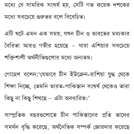
মধ্যে যে সামরিক সংঘর্ষ হয়, সেটি গত কয়েক দশকের
মধ্যে সবচেয়ে গুরুতর বলে বিবেচিত।
এটি ঘটে এমন এক সময়, যখন চীন ও ভারতের মধ্যকার
বৈরিতা আরও গভীর হয়েছে — যারা এশিয়ার সবচেয়ে
শক্তিশালী অর্থনীতিগুলোর মধ্যে অন্যতম।
গোহেল বলেন:‘যেভাবে চীন ইউক্রেন-রাশিয়া যুদ্ধ থেকে
শিক্ষা নিচ্ছে, তেমনি ভারত-পাকিস্তান সংঘর্ষ থেকেও তারা
কিছু না কিছু শিখছে — এটা অবধারিত।’
সাম্প্রতিক বছরগুলোতে চীন পাকিস্তানের প্রতি তাদের
সমর্থন বৃদ্ধি করেছে, অর্থনৈতিক সম্পর্ক জোরদার করেছে