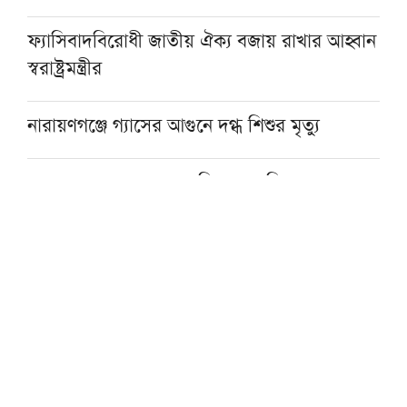
ফ্যাসিবাদবিরোধী জাতীয় ঐক্য বজায় রাখার আহ্বান
স্বরাষ্ট্রমন্ত্রীর
নারায়ণগঞ্জে গ্যাসের আগুনে দগ্ধ শিশুর মৃত্যু
নেত্রকোনার বড়বাজারে অগ্নিকাণ্ড, ক্ষতিগ্রস্ত ৮ স্থাপনা
যাত্রীবাহী বাসের ধাক্কায় অটোরিকশা চালকসহ নিহত
২
সেবার মানসিকতা না থাকলে চিকিৎসার মান উন্নয়ন
সম্ভব নয়: প্রধানমন্ত্রী