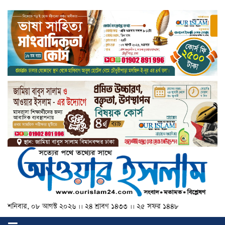
শনিবার, ০৮ আগস্ট ২০২৬ ।। ২৪ শ্রাবণ ১৪৩৩ ।। ২৫ সফর ১৪৪৮