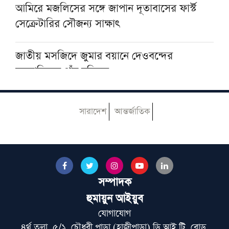
আমিরে মজলিসের সঙ্গে জাপান দূতাবাসের ফার্স্ট
সেক্রেটারির সৌজন্য সাক্ষাৎ
জাতীয় মসজিদে জুমার বয়ানে দেওবন্দের
মুহতামিমের পাঁচ নসিহত
৫ আগস্ট বন্ধ থাকবে আল-হাইআতুল উলয়া ও
সারাদেশ
আন্তর্জাতিক
বেফাক কার্যালয়
হেজবুত তাওহীদ কেন ভ্রান্ত, কী তাদের আকিদা
সম্পাদক
আজ ঢাকায় আসছেন দেওবন্দের মুহতামিম, জেনে
নিন সফরসূচি
হুমায়ুন আইয়ুব
যোগাযোগ
৪র্থ তলা, ৫/১, চৌধুরী পাড়া (হাজীপাড়া) ডি.আই.টি. রোড,