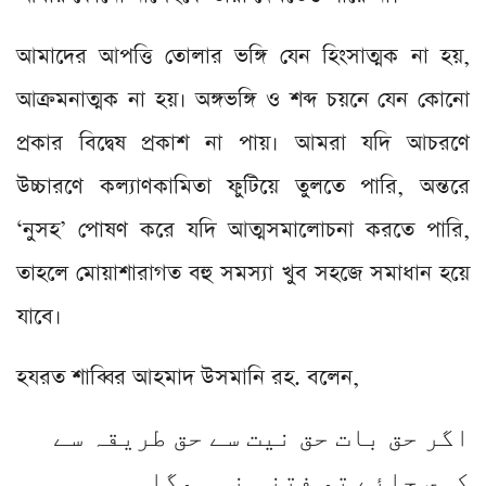
আমাদের আপত্তি তোলার ভঙ্গি যেন হিংসাত্মক না হয়,
আক্রমনাত্মক না হয়। অঙ্গভঙ্গি ও শব্দ চয়নে যেন কোনো
প্রকার বিদ্বেষ প্রকাশ না পায়। আমরা যদি আচরণে
উচ্চারণে কল্যাণকামিতা ফুটিয়ে তুলতে পারি, অন্তরে
‘নুসহ’ পোষণ করে যদি আত্মসমালোচনা করতে পারি,
তাহলে মোয়াশারাগত বহু সমস্যা খুব সহজে সমাধান হয়ে
যাবে।
হযরত শাব্বির আহমাদ উসমানি রহ. বলেন,
اگر حق بات حق نيت سے حق طريقہ سے
کہى جائے تو فتنہ نہ ہوگا