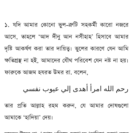
১. যদি আমার কোনো ভুল-ত্রুটি সহকর্মী কারো নজরে
আসে, তাহলে ‘আদ দীনু আন নসীহাহ’ হিসাবে আমার
দৃষ্টি আকর্ষণ করা তার দায়িত্ব। ভুলের কারণে যেন আমি
ক্ষতিগ্রস্থ না হই, আমাদের যৌথ পরিবেশ যেন নষ্ট না হয়।
ফারুকে আজম হযরত উমর রা. বলেন,
رحم الله امرأ أهدى إلي عيوب نفسي
তার প্রতি আল্লাহ রহম করুন, যে আমার দোষগুলো
আমাকে ‘হাদিয়া’ দেয়।