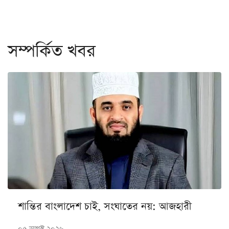
সম্পর্কিত খবর
শান্তির বাংলাদেশ চাই, সংঘাতের নয়: আজহারী