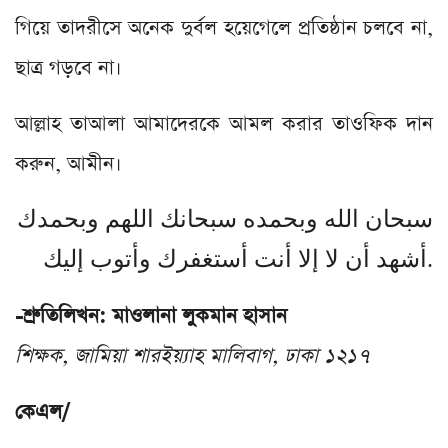
গিয়ে তাদরীসে অনেক দুর্বল হয়েগেলে প্রতিষ্ঠান চলবে না,
ছাত্র গড়বে না।
আল্লাহ তাআলা আমাদেরকে আমল করার তাওফিক দান
করুন, আমীন।
سبحان الله وبحمده سبحانك اللهم وبحمدك
أشهد أن لا إلا أنت أستغفرك وأتوب إليك.
-শ্রুতিলিখন: মাওলানা লুকমান হাসান
শিক্ষক, জামিয়া শারইয়্যাহ মালিবাগ, ঢাকা ১২১৭
কেএল/