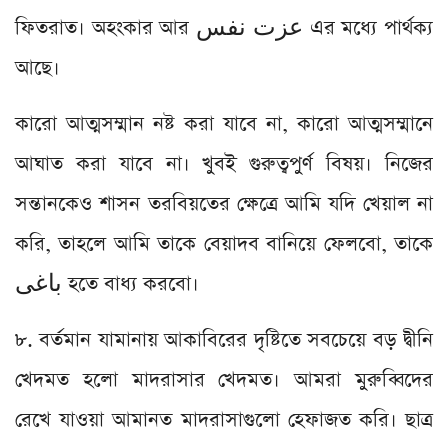
ফিতরাত। অহংকার আর عزت نفس এর মধ্যে পার্থক্য
আছে।
কারো আত্মসম্মান নষ্ট করা যাবে না, কারো আত্মসম্মানে
আঘাত করা যাবে না। খুবই গুরুত্বপুর্ণ বিষয়। নিজের
সন্তানকেও শাসন তরবিয়তের ক্ষেত্রে আমি যদি খেয়াল না
করি, তাহলে আমি তাকে বেয়াদব বানিয়ে ফেলবো, তাকে
باغى হতে বাধ্য করবো।
৮. বর্তমান যামানায় আকাবিরের দৃষ্টিতে সবচেয়ে বড় দ্বীনি
খেদমত হলো মাদরাসার খেদমত। আমরা মুরুব্বিদের
রেখে যাওয়া আমানত মাদরাসাগুলো হেফাজত করি। ছাত্র