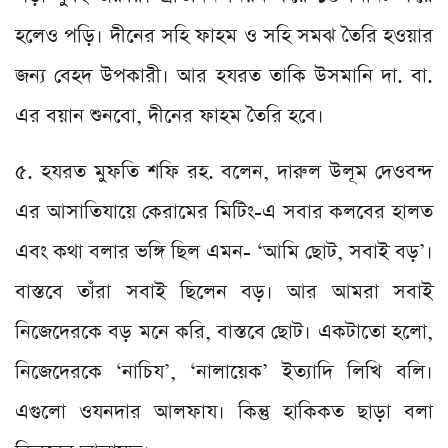
হলেও পড়ি। দীনের সহি ফাহম ও সহি সমঝ তৈরি হওয়ার
জন্য বেহদ উপকারী। আর হযরত তাকি উসমানি দা. বা.
এর বয়ান শুনবো, দীনের ফাহম তৈরি হবে।
৫. হযরত মুফতি শফি রহ. বলেন, দারুল উলূম দেওবন্দ
এর আসাতিযায়ে কেরামের মিটিং-এ সবার কলবের হালত
এবং কথা বলার ভঙ্গি ছিল এমন- ‘আমি ছোট, সবাই বড়’।
বাস্তবে তাঁরা সবাই ছিলেন বড়। আর আমরা সবাই
নিজেদেরকে বড় মনে করি, বাস্তবে ছোট। একটাতো হলো,
নিজেদেরকে ‘নাচিয’, ‘নালায়েক’ ইত্যাদি লিখি বলি।
এগুলো ওযনদার আলফায। কিন্তু হাকিকত ছাড়া বলা