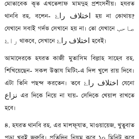
মোতাবেক কৃত এখতেলাফ মামদুহ প্রশংসনীয়। হযরত
থানবি রহ. বলেন- اختلاف راۓ হয় না কোথায়?
যেখানে সবাই গর্দভ সেখানে হয় না। তো যেখানে صاحب
را‌ۓ থাকবে, সেখানে اختلاف راۓ হবেই।
আমাদেরকে হযরত কাজী মুতাসিম বিল্লাহ সাহেব রহ.
শিখিয়েছেন- সকল উস্তায মিটিং-এ দিল খুলে রায় দিবে।
এটা তিনি পছন্দ করতেন। তবে اختلاف راۓ যেনো
نزاع এর দিকে নিয়ে না যায়- সেদিকে খেয়াল রাখতে
হবে।
৪. হযরত থানবি রহ. এর মালফূযাত, মাওয়ায়েজ, খুতুবাত
পড়া খুবই জরুরি। প্রতিদিন নিয়ম করে ১০ মিনিট করে