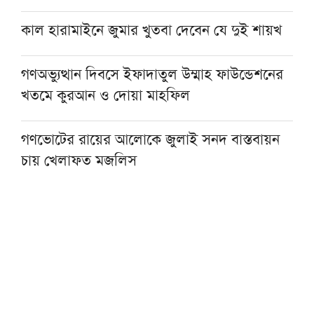
কাল হারামাইনে জুমার খুতবা দেবেন যে দুই শায়খ
গণঅভ্যুত্থান দিবসে ইফাদাতুল উম্মাহ ফাউন্ডেশনের
খতমে কুরআন ও দোয়া মাহফিল
গণভোটের রায়ের আলোকে জুলাই সনদ বাস্তবায়ন
চায় খেলাফত মজলিস
‘জুলাই গণঅভ্যুত্থান ছিল সর্বস্তরের মানুষের ঐক্যবদ্ধ
সংগ্রামের ফসল’
দেশব্যাপী ইসলামী আন্দোলনের জুলাই গণঅভ্যুত্থান
দিবস পালন