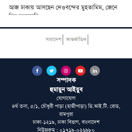
আজ ঢাকায় আসছেন দেওবন্দের মুহতামিম, জেনে
নিন সফরসূচি
পায়ে হেঁটে হজের উদ্দেশে রওয়ানা করলেন নাটোরের
সারাদেশ
আন্তর্জাতিক
দুলাল হোসেন
মুআসসাসা ইলমিয়্যাহ বাংলাদেশের উদ্যোগে বিশেষ
ইলমি সেমিনার অনুষ্ঠিত
সম্পাদক
বেফাকের ইবতিদাইয়া মারহালার মানবণ্টন নিয়ে
হুমায়ুন আইয়ুব
নতুন সিদ্ধান্ত
যোগাযোগ
৪র্থ তলা, ৫/১, চৌধুরী পাড়া (হাজীপাড়া) ডি.আই.টি. রোড,
রামপুরা
ছুটিতেও স্মার্টফোন থেকে দূরে, পুরস্কৃত জামিয়া
ঢাকা-১২১৯, ঢাকা বিভাগ, বাংলাদেশ
রশীদিয়ার আড়াই হাজার শিক্ষার্থী
নিউজরুম : ০১৭১৯-০২৬৯৮০