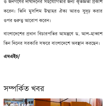
ও জনগণের দীর্ঘদিনের সহযোগিতার জন্য কৃতজ্ঞতা প্রকাশ
করেন। তিনি মুসলিম উম্মাহর ঐক্য আরও সুদৃঢ় করার
ওপর গুরুত্ব আরোপ করেন।
বাংলাদেশের প্রধান বিচারপতির আমন্ত্রণে ড. আল-হাব্বাশ
তিন দিনের সরকারি সফরে বাংলাদেশে অবস্থান করছেন।
এমএইচ/
সম্পর্কিত খবর