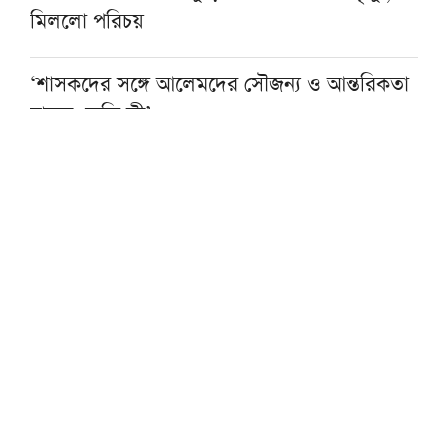
মিললো পরিচয়
‘শাসকদের সঙ্গে আলেমদের সৌজন্য ও আন্তরিকতা
বাড়ুক, ক্ষতি কী’
খুলনায় চলছে আস-সুন্নাহর পাঁচ দিনের ইমাম
প্রশিক্ষণ কর্মশালা
এসএসসি ও দাখিল পরীক্ষার ফল আজ, জানবেন
যেভাবে
শুধু সরকার বদল নয়, রাজনৈতিক ব্যবস্থার সংস্কার
করতে হবে: আমিরে মজলিস