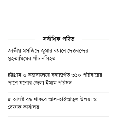
হাটহাজারী মাদরাসায় প্রধানমন্ত্রীকে উষ্ণ অভ্যর্থনা,
উচ্ছ্বসিত শিক্ষার্থীরা
‘বৃক্ষমেলায় বিপুল টাকার লেনদেন প্রমাণ করে তরুণ
সমাজ ‘সবুজ অর্থনীতি’ গড়তে প্রস্তুত’
সর্বাধিক পঠিত
রাষ্ট্রপতি হতে যেসব যোগ্যতা প্রয়োজন
জাতীয় মসজিদে জুমার বয়ানে দেওবন্দের
মুহতামিমের পাঁচ নসিহত
প্রধানমন্ত্রীর কাছে সাদপন্থীদের ইজতেমা বন্ধের দাবি
হেফাজতের
চট্টগ্রাম ও কক্সবাজারে বন্যাদুর্গত ৩১০ পরিবারের
পাশে যশোর জেলা ইমাম পরিষদ
রাষ্ট্রপতির শপথ অনুষ্ঠান উপলক্ষে ৬ কমিটি গঠন
৫ আগস্ট বন্ধ থাকবে আল-হাইআতুল উলয়া ও
বেফাক কার্যালয়