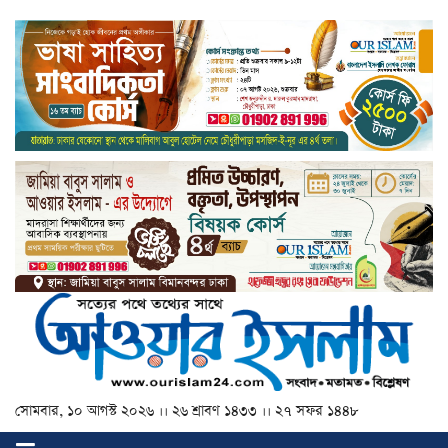
সোমবার, ১০ আগস্ট ২০২৬ ।। ২৬ শ্রাবণ ১৪৩৩ ।। ২৭ সফর ১৪৪৮