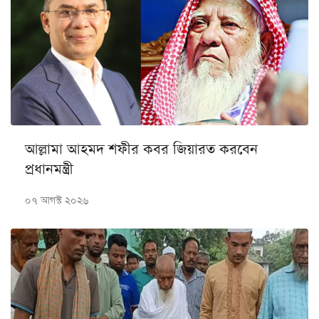
আল্লামা আহমদ শফীর কবর জিয়ারত করবেন
প্রধানমন্ত্রী
০৭ আগস্ট ২০২৬