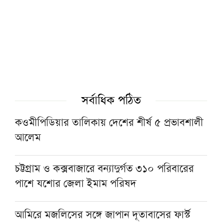
সৎ, পরিশুদ্ধ ও আদর্শবান মানুষের হাতে ক্ষমতা
দিতে হবে: পীর সাহেব চরমোনাই
টাওয়ার হ্যামলেটস স্পিকারের সঙ্গে সিলেট-৫
আসনের এমপির বৈঠক
সর্বাধিক পঠিত
শায়খ আওয়ামার মোবারক সান্নিধ্যে
কওমীপিডিয়ার তালিকায় দেশের শীর্ষ ৫ প্রভাবশালী
আলেম
মসজিদের ছাদে বিদ্যুৎস্পৃষ্টে প্রাণ গেল মুয়াজ্জিনের
চট্টগ্রাম ও কক্সবাজারে বন্যাদুর্গত ৩১০ পরিবারের
পাশে যশোর জেলা ইমাম পরিষদ
মুহাম্মদ (সা.)-কে সর্বশেষ নবী বিশ্বাস না করলে
মুসলমান থাকা যায় না: দেওবন্দের মুহতামিম
আমিরে মজলিসের সঙ্গে জাপান দূতাবাসের ফার্স্ট