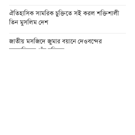
ঐতিহাসিক সামরিক চুক্তিতে সই করল শক্তিশালী
তিন মুসলিম দেশ
জাতীয় মসজিদে জুমার বয়ানে দেওবন্দের
মুহতামিমের পাঁচ নসিহত
প্রকৃত সুখের একমাত্র পথ ঈমান ও সৎকর্ম: মসজিদে
নববীর খতিব
আল্লামা আহমদ শফীর কবর জিয়ারত করবেন
প্রধানমন্ত্রী
জুনায়েদ জামশেদের সঙ্গে প্রথম সাক্ষাতের
স্মৃতিচারণায় মাওলানা তারিক জামিল