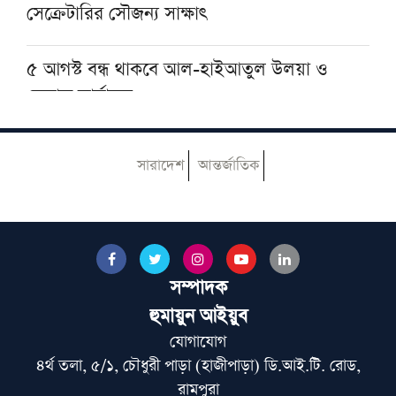
সেক্রেটারির সৌজন্য সাক্ষাৎ
৫ আগস্ট বন্ধ থাকবে আল-হাইআতুল উলয়া ও
বেফাক কার্যালয়
হেজবুত তাওহীদ কেন ভ্রান্ত, কী তাদের আকিদা
সারাদেশ
আন্তর্জাতিক
নোয়াখালীতে ইসলামি মহাসমাবেশ কাল, অতিথির
তালিকায় রয়েছেন যাঁরা
সম্পাদক
আজ ঢাকায় আসছেন দেওবন্দের মুহতামিম, জেনে
নিন সফরসূচি
হুমায়ুন আইয়ুব
যোগাযোগ
৪র্থ তলা, ৫/১, চৌধুরী পাড়া (হাজীপাড়া) ডি.আই.টি. রোড,
মুআসসাসা ইলমিয়্যাহ বাংলাদেশের উদ্যোগে বিশেষ
রামপুরা