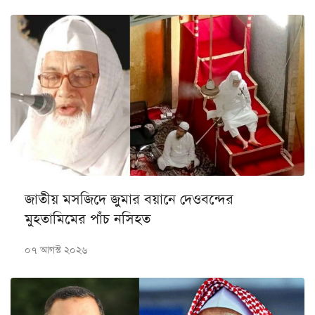
জাতীয় মসজিদে জুমার বয়ানে দেওবন্দের
মুহতামিমের পাঁচ নসিহত
০৭ আগস্ট ২০২৬