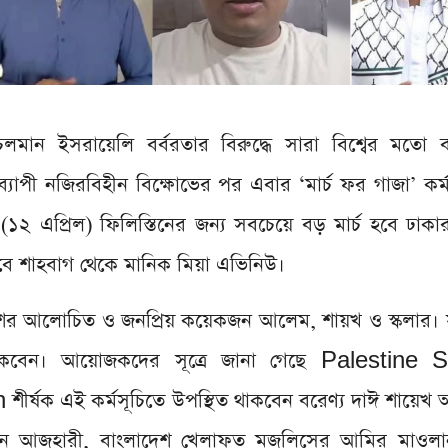
চলমান ইসরায়েলি বর্বরতার বিরুদ্ধে সারা বিশ্বের মতো 
যাপী নজিরবিহীন বিক্ষোভের পর এবার ‘মার্চ ফর গাজা’ কর্
১২ এপ্রিল) ফিলিস্তিনের জন্য সবচেয়ে বড় মার্চ হবে ঢাক
উঠবে শাহবাগ থেকে মানিক মিয়া এভিনিউ।
শের আলোচিত ও জনপ্রিয় কয়েকজন আলেম, শায়খ ও স্কলার। সঙ্
বরা থাকবেন। আয়োজকদের সূত্রে জানা গেছে Palestine S
ক এই কর্মসূচিতে উপস্থিত থাকবেন বরেণ্য দাঈ শায়েখ আহ
হমান আজহারী, বাংলাদেশ খেলাফত মজলিসের আমির মাওলানা 