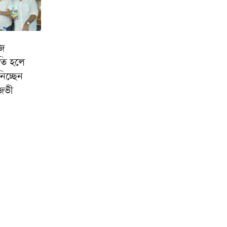
ে
ি হলে
নিচ্ছেন
রিজভী