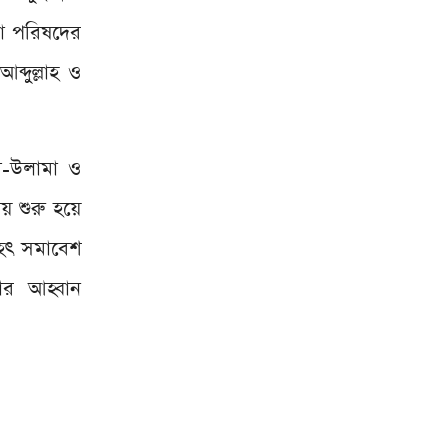
মা পরিষদের
্দুল্লাহ ও
ম-উলামা ও
য় শুরু হয়ে
ৃহৎ সমাবেশ
ার আহ্বান