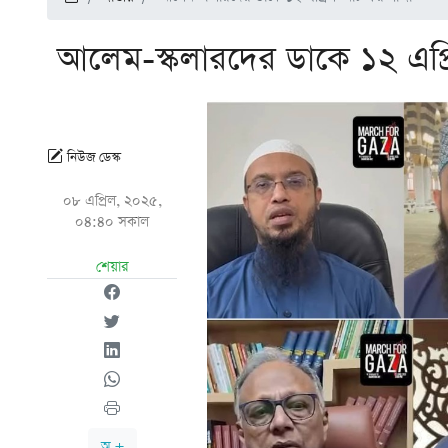
আলেম-স্কলারদের ডাকে ১২ এপ্রি
নিউজ ডেস্ক
০৮ এপ্রিল, ২০২৫,
০৪:৪০ সকাল
শেয়ার
অ +