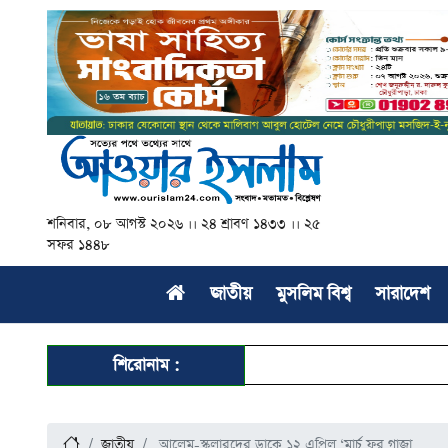
শনিবার, ০৮ আগস্ট ২০২৬ ।। ২৪ শ্রাবণ ১৪৩৩ ।। ২৫
সফর ১৪৪৮
জাতীয়
মুসলিম বিশ্ব
সারাদেশ
শিরোনাম :
জাতীয়
আলেম-স্কলারদের ডাকে ১২ এপ্রিল ‘মার্চ ফর গাজা