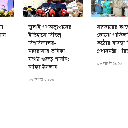
না
জুলাই গণঅভ্যুত্থানের
সরকারের কাজ
মান
ইতিহাসে বিভিন্ন
কোনো গাফিলত
বিশ্ববিদ্যালয়-
কঠোর ব্যবস্থা 
মাদরাসার ভূমিকা
প্রধানমন্ত্রী : 
যথেষ্ট গুরুত্ব পায়নি:
০৮ আগস্ট ২০২৬
নাহিদ ইসলাম
০৮ আগস্ট ২০২৬