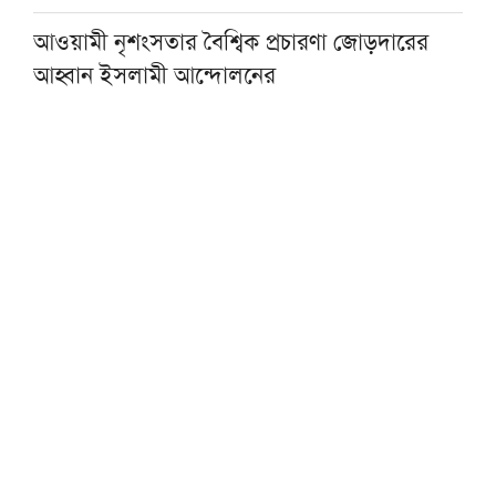
আওয়ামী নৃশংসতার বৈশ্বিক প্রচারণা জোড়দারের
আহ্বান ইসলামী আন্দোলনের
একজন শিক্ষকই বদলে দিতে পারেন একটি প্রজন্ম :
এমপি এনামুল
কওমি শিক্ষার্থীরা দেশের অনেক বড় সম্পদ: ড.
আহমদ আবদুল কাদের
হাসিনার আমলে একটি অমানবিক রাষ্ট্র প্রতিষ্ঠিত
হয়েছিল: চিফ প্রসিকিউটর
বোয়ালমারীতে ট্রেনের ধাক্কায় মানসিক ভারসাম্যহীন
বৃদ্ধার মৃত্যু