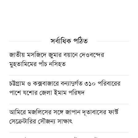
রাত ১টার মধ্যে দেশের ৬ অঞ্চলে বজ্রবৃষ্টির শঙ্কা
জুলাইয়ে সড়ক দুর্ঘটনায় সিলেট বিভাগে ৩১ জনের
সর্বাধিক পঠিত
মৃত্যু
জাতীয় মসজিদে জুমার বয়ানে দেওবন্দের
মুহতামিমের পাঁচ নসিহত
কিছুদিনের মধ্যেই তিস্তা পাইলট প্রকল্পের কাজ শুরু
হবে: পানিসম্পদ প্রতিমন্ত্রী
চট্টগ্রাম ও কক্সবাজারে বন্যাদুর্গত ৩১০ পরিবারের
পাশে যশোর জেলা ইমাম পরিষদ
হরমুজ প্রণালিতে আবুধাবির জাহাজে ক্ষেপণাস্ত্র
হামলা
আমিরে মজলিসের সঙ্গে জাপান দূতাবাসের ফার্স্ট
সেক্রেটারির সৌজন্য সাক্ষাৎ