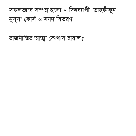
সফলভাবে সম্পন্ন হলো ৭ দিনব্যাপী ‘তাহকীকুন
নুসূস’ কোর্স ও সনদ বিতরণ
রাজনীতির আত্মা কোথায় হারাল?
বাংলাদেশে আসছেন দুই আন্তর্জাতিক ইসলামিক
বক্তা
ওমরাহ শেষে যুক্তরাজ্যে পৌঁছেছেন মুফতি আবুল
হাসান এমপি
হজ নিয়ে বিনামূল্যে আল ওয়াসির জুম মিট-আপ ১৫
আগস্ট