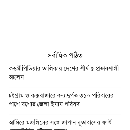
ফাস্ট ফুডের নেতিবাচক প্রভাব দাম্পত্য জীবনেও
পড়তে পারে: মাওলানা তারিক জামিল
৩০০ টাকায় ওমরাহ!
গ্যাস-বিদ্যুৎসহ জ্বালানি নিরাপত্তায় সরকার ব্যর্থ:
সর্বাধিক পঠিত
খেলাফত মজলিস
কওমীপিডিয়ার তালিকায় দেশের শীর্ষ ৫ প্রভাবশালী
আলেম
পশ্চিমবঙ্গে ১২৭৯টি মসজিদ থেকে মাইক ও লাউড
স্পিকার অপসারণ
চট্টগ্রাম ও কক্সবাজারে বন্যাদুর্গত ৩১০ পরিবারের
পাশে যশোর জেলা ইমাম পরিষদ
১৫ আগস্টের জাতীয় ওলামা-মাশায়েখ সম্মেলন
সফল করতে সাভারে মতবিনিময় সভা
আমিরে মজলিসের সঙ্গে জাপান দূতাবাসের ফার্স্ট