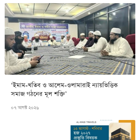
‘ইমাম-খতিব ও আলেম-ওলামারাই ন্যায়ভিত্তিক
সমাজ গঠনের মূল শক্তি’
০৭ আগস্ট ২০২৬