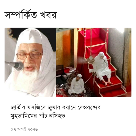
সম্পর্কিত খবর
জাতীয় মসজিদে জুমার বয়ানে দেওবন্দের
মুহতামিমের পাঁচ নসিহত
০৭ আগস্ট ২০২৬