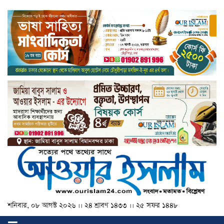
শনিবার, ০৮ আগস্ট ২০২৬ ।। ২৪ শ্রাবণ ১৪৩৩ ।। ২৫ সফর ১৪৪৮