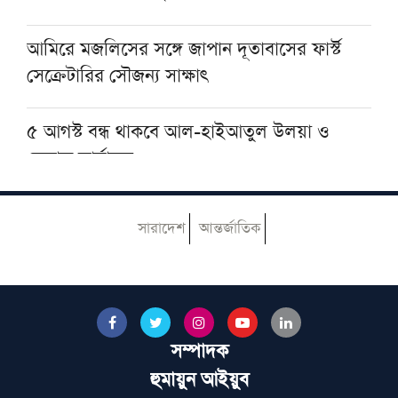
মুসলমান থাকা যায় না: দেওবন্দের মুহতামিম
আমিরে মজলিসের সঙ্গে জাপান দূতাবাসের ফার্স্ট
সেক্রেটারির সৌজন্য সাক্ষাৎ
৫ আগস্ট বন্ধ থাকবে আল-হাইআতুল উলয়া ও
বেফাক কার্যালয়
হেজবুত তাওহীদ কেন ভ্রান্ত, কী তাদের আকিদা
সারাদেশ
আন্তর্জাতিক
আজ ঢাকায় আসছেন দেওবন্দের মুহতামিম, জেনে
নিন সফরসূচি
সম্পাদক
মুআসসাসা ইলমিয়্যাহ বাংলাদেশের উদ্যোগে বিশেষ
ইলমি সেমিনার অনুষ্ঠিত
হুমায়ুন আইয়ুব