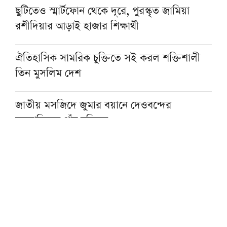
ছুটিতেও স্মার্টফোন থেকে দূরে, পুরস্কৃত জামিয়া
রশীদিয়ার আড়াই হাজার শিক্ষার্থী
ঐতিহাসিক সামরিক চুক্তিতে সই করল শক্তিশালী
তিন মুসলিম দেশ
জাতীয় মসজিদে জুমার বয়ানে দেওবন্দের
মুহতামিমের পাঁচ নসিহত
প্রকৃত সুখের একমাত্র পথ ঈমান ও সৎকর্ম: মসজিদে
নববীর খতিব
আল্লামা আহমদ শফীর কবর জিয়ারত করবেন
প্রধানমন্ত্রী