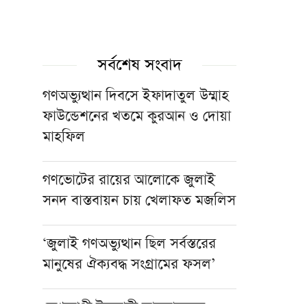
সর্বশেষ সংবাদ
গণঅভ্যুত্থান দিবসে ইফাদাতুল উম্মাহ
ফাউন্ডেশনের খতমে কুরআন ও দোয়া
মাহফিল
গণভোটের রায়ের আলোকে জুলাই
সনদ বাস্তবায়ন চায় খেলাফত মজলিস
‘জুলাই গণঅভ্যুত্থান ছিল সর্বস্তরের
মানুষের ঐক্যবদ্ধ সংগ্রামের ফসল’