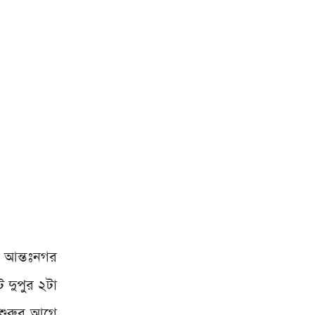
ব আন্তঃনগর
ট দুপুর ২টা
 শুরুর আগে