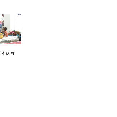
রাণ গেল