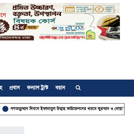
হ
প্রবাস
কল্যাণ ট্রাস্ট
বয়ান
ত্থান দিবসে ইফাদাতুল উম্মাহ ফাউন্ডেশনের খতমে কুরআন ও দোয়া মাহফিল
গণভোটে