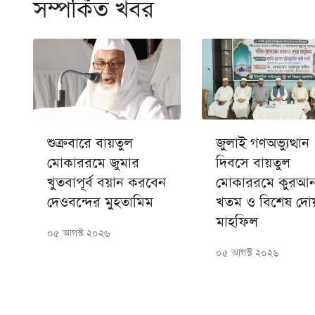
সম্পর্কিত খবর
শুক্রবারে বায়তুল
জুলাই গণঅভ্যুত্থান
মোকাররমে জুমার
দিবসে বায়তুল
খুতবাপূর্ব বয়ান করবেন
মোকাররমে কুরআ
দেওবন্দের মুহতামিম
খতম ও বিশেষ দো
মাহফিল
০৫ আগস্ট ২০২৬
০৫ আগস্ট ২০২৬