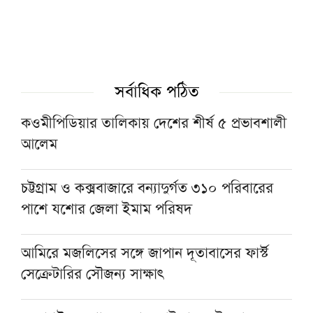
৫৬ বছরের ইমামকে ওমরাহয় পাঠালেন গ্রামবাসী
আজ বায়তুল মোকাররমে জুমার আগে বয়ান করবেন
দেওবন্দের মুহতামিম
সর্বাধিক পঠিত
কওমীপিডিয়ার তালিকায় দেশের শীর্ষ ৫ প্রভাবশালী
মুফতি ওমর ফারুক সন্দ্বীপীকে দেখতে হাসপাতালে
আলেম
গেলেন পীর সাহেব চরমোনাই
চট্টগ্রাম ও কক্সবাজারে বন্যাদুর্গত ৩১০ পরিবারের
যশোরের মহাসম্মেলনে আকাবিরে দেওবন্দের আদর্শ
পাশে যশোর জেলা ইমাম পরিষদ
সংরক্ষণের আহ্বান
আমিরে মজলিসের সঙ্গে জাপান দূতাবাসের ফার্স্ট
সেক্রেটারির সৌজন্য সাক্ষাৎ