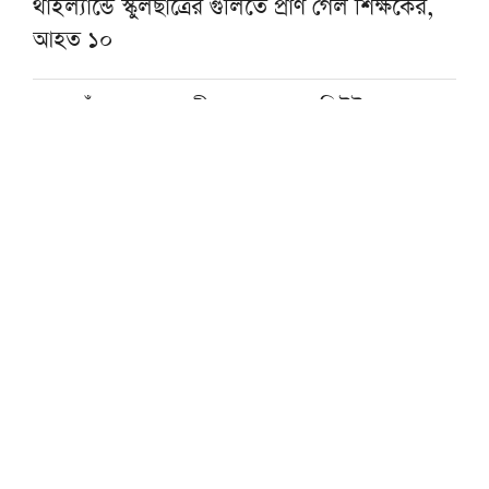
থাইল্যান্ডে স্কুলছাত্রের গুলিতে প্রাণ গেল শিক্ষকের,
আহত ১০
গফরগাঁওয়ে ঢাকাগামী জামালপুর কমিউটারের ৫
বগি লাইনচ্যুত, ট্রেন চলাচল বন্ধ
‘কুরআন-সুন্নাহ রক্ষায় কওমি মাদরাসা শিক্ষার
বিকল্প নেই’
‘জুলাই গণঅভ্যুত্থানের চেতনা ধরে রাখতে দরকার
ফ্যাসিবাদবিরোধী শক্তির ঐক্য’
বাদশাহ সালমানের দাওয়াতে ওমরাহ পালনে ২৩
দেশের ২৫০ অতিথি সৌদিতে