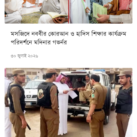
মসজিদে নববীর কোরআন ও হাদিস শিক্ষার কার্যক্রম
পরিদর্শনে মদিনার গভর্নর
৩০ জুলাই ২০২৬