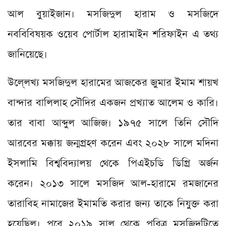
আল বুয়াইজান। মসজিদুল হারাম ও মসজিদে
নববিবিষয়ক ওয়েব পোর্টাল হারামাইন শরিফাইন এ তথ্য
জানিয়েছে।
উলে্লখ্য মসজিদুল হারামের আজকের জুমার ইমাম শায়খ
বান্দার বালিলাহ সৌদির একজন প্রখ্যাত আলেম ও কারি।
তার বাবা আব্দুল আজিজ। ১৯৭৫ সালে তিনি সৌদি
আরবের মক্কায় জন্মগ্রহণ করেন এবং ২০২৮ সালে মদিনা
ইসলামি বিশ্ববিদ্যালয় থেকে পিএইচডি ডিগ্রি অর্জন
করেন। ২০১৩ সালে মসজিদ আল-হারামে রমজানের
তারাবিহ নামাজের ইমামতি করার জন্য তাকে নিযুক্ত করা
হয়েছিল। পরে ২০১৯ সাল থেকে পবিত্র মসজিদটিতে