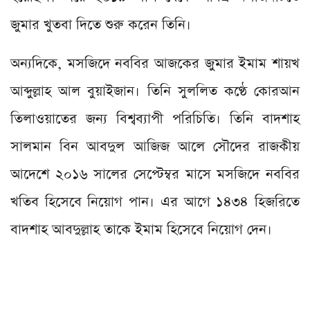
জুমার খুতবা দিতে শুরু করেন তিনি।
অন্যদিকে, মসজিদে নববির আজকের জুমার ইমাম শায়খ
আব্দুল্লাহ আল বুয়াইজান। তিনি সুললিত কণ্ঠে কোরআন
তিলাওয়াতের জন্য বিশ্বব্যাপী পরিচিতি। তিনি বাদশাহ
সালমান বিন আবদুল আজিজ আলে সৌদের রাজকীয়
আদেশে ২০১৬ সালের সেপ্টেম্বর মাসে মসজিদে নববির
খতিব হিসেবে নিয়োগ পান। এর আগে ১৪৩৪ হিজরিতে
বাদশাহ আবদুল্লাহ তাকে ইমাম হিসেবে নিয়োগ দেন।