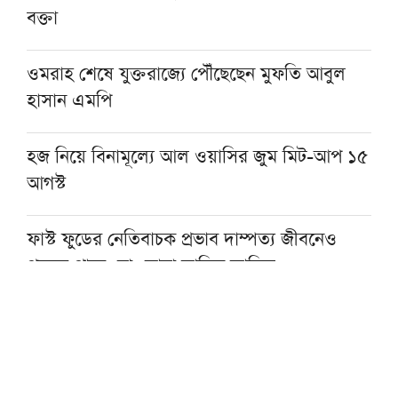
বক্তা
ওমরাহ শেষে যুক্তরাজ্যে পৌঁছেছেন মুফতি আবুল
হাসান এমপি
হজ নিয়ে বিনামূল্যে আল ওয়াসির জুম মিট-আপ ১৫
আগস্ট
ফাস্ট ফুডের নেতিবাচক প্রভাব দাম্পত্য জীবনেও
পড়তে পারে: মাওলানা তারিক জামিল
৩০০ টাকায় ওমরাহ!
গ্যাস-বিদ্যুৎসহ জ্বালানি নিরাপত্তায় সরকার ব্যর্থ: