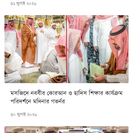
৩১ জুলাই ২০২৬
মসজিদে নববীর কোরআন ও হাদিস শিক্ষার কার্যক্রম
পরিদর্শনে মদিনার গভর্নর
৩০ জুলাই ২০২৬