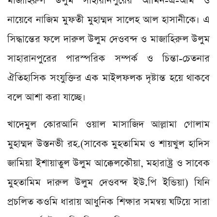
মাজাহিরুল উলুম সাহারানপুরের আমিন-এ-আম ও
নায়েবে নাজিম মুফতী মুহাম্মদ সালেহ আল হাসানীকে। এ
সিদ্ধান্তের ফলে দারুল উলুম দেওবন্দ ও মাজাহিরুল উলুম
সাহারানপুরের পারস্পরিক সম্পর্ক ও চিন্তা-চেতনার
ঐতিহাসিক সংযুক্তির এক মাইলফলক দৃষ্টান্ত হয়ে থাকবে
বলে আশা করা যাচ্ছে।
খাদেমুল কোরআনি ওয়াল মাসাজিদ আল্লামা গোলাম
মুহাম্মদ উস্তনভী রহ.(সাবেক মুহতামিম ও শায়খুল হাদিস
জামিয়া ইশায়াতুল উলুম আক্কেলকৌয়া, মহারাষ্ট্র ও সাবেক
মুহতামিম দারুল উলুম দেওবন্দ ইউ.পি ইন্ডিয়া) যিনি
প্রচলিত কওমি ধারায় আধুনিক শিক্ষার সমন্বয় ঘটিয়ে সারা