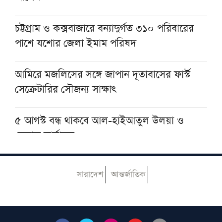
মসজিদের ছাদে বিদ্যুৎস্পৃষ্টে প্রাণ গেল মুয়াজ্জিনের
চট্টগ্রাম ও কক্সবাজারে বন্যাদুর্গত ৩১০ পরিবারের
পাশে যশোর জেলা ইমাম পরিষদ
মুহাম্মদ (সা.)-কে সর্বশেষ নবী বিশ্বাস না করলে
মুসলমান থাকা যায় না: দেওবন্দের মুহতামিম
আমিরে মজলিসের সঙ্গে জাপান দূতাবাসের ফার্স্ট
সেক্রেটারির সৌজন্য সাক্ষাৎ
৫ আগস্ট বন্ধ থাকবে আল-হাইআতুল উলয়া ও
বেফাক কার্যালয়
হেজবুত তাওহীদ কেন ভ্রান্ত, কী তাদের আকিদা
সারাদেশ
আন্তর্জাতিক
আজ ঢাকায় আসছেন দেওবন্দের মুহতামিম, জেনে
নিন সফরসূচি