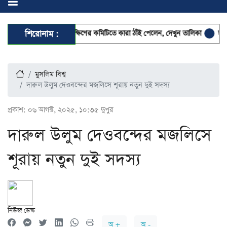
ঢাকা মহানগর দক্ষিণের কমিটিতে কারা ঠাঁই পেলেন, দেখুন তালিকা
শিরোনাম :
ছুটিতেও স্মার্
মুসলিম বিশ্ব
দারুল উলুম দেওবন্দের মজলিসে শূরায় নতুন দুই সদস্য
প্রকাশ:
০৬ আগস্ট, ২০২৫, ১০:৩৫ দুপুর
দারুল উলুম দেওবন্দের মজলিসে
শূরায় নতুন দুই সদস্য
নিউজ ডেস্ক
অ +
অ -