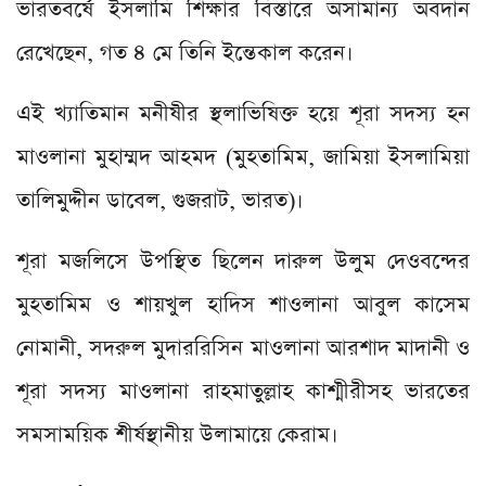
ভারতবর্ষে ইসলামি শিক্ষার বিস্তারে অসামান্য অবদান
রেখেছেন, গত ৪ মে তিনি ইন্তেকাল করেন।
এই খ্যাতিমান মনীষীর স্থলাভিষিক্ত হয়ে শূরা সদস্য হন
মাওলানা মুহাম্মদ আহমদ (মুহতামিম, জামিয়া ইসলামিয়া
তালিমুদ্দীন ডাবেল, গুজরাট, ভারত)।
শূরা মজলিসে উপস্থিত ছিলেন দারুল উলুম দেওবন্দের
মুহতামিম ও শায়খুল হাদিস শাওলানা আবুল কাসেম
নোমানী, সদরুল মুদাররিসিন মাওলানা আরশাদ মাদানী ও
শূরা সদস্য মাওলানা রাহমাতুল্লাহ কাশ্মীরীসহ ভারতের
সমসাময়িক শীর্ষস্থানীয় উলামায়ে কেরাম।