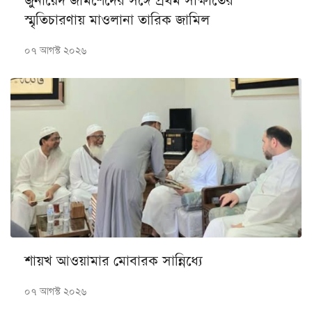
জুনায়েদ জামশেদের সঙ্গে প্রথম সাক্ষাতের
স্মৃতিচারণায় মাওলানা তারিক জামিল
০৭ আগস্ট ২০২৬
শায়খ আওয়ামার মোবারক সান্নিধ্যে
০৭ আগস্ট ২০২৬