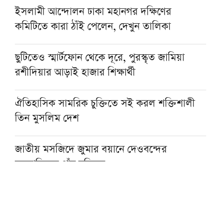
ইসলামী আন্দোলন ঢাকা মহানগর দক্ষিণের
কমিটিতে কারা ঠাঁই পেলেন, দেখুন তালিকা
ছুটিতেও স্মার্টফোন থেকে দূরে, পুরস্কৃত জামিয়া
রশীদিয়ার আড়াই হাজার শিক্ষার্থী
ঐতিহাসিক সামরিক চুক্তিতে সই করল শক্তিশালী
তিন মুসলিম দেশ
জাতীয় মসজিদে জুমার বয়ানে দেওবন্দের
মুহতামিমের পাঁচ নসিহত
প্রকৃত সুখের একমাত্র পথ ঈমান ও সৎকর্ম: মসজিদে
নববীর খতিব