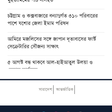
মুহতামিমের পাঁচ নসিহত
হজের পর অভিনয় ছেড়ে দীনের পথে হাসান মাসুদ
চট্টগ্রাম ও কক্সবাজারে বন্যাদুর্গত ৩১০ পরিবারের
পাশে যশোর জেলা ইমাম পরিষদ
আমিরে মজলিসের সঙ্গে জাপান দূতাবাসের ফার্স্ট
সেক্রেটারির সৌজন্য সাক্ষাৎ
৫ আগস্ট বন্ধ থাকবে আল-হাইআতুল উলয়া ও
বেফাক কার্যালয়
হেজবুত তাওহীদ কেন ভ্রান্ত, কী তাদের আকিদা
সারাদেশ
আন্তর্জাতিক
আজ ঢাকায় আসছেন দেওবন্দের মুহতামিম, জেনে
নিন সফরসূচি