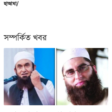
হাআমা/
সম্পর্কিত খবর