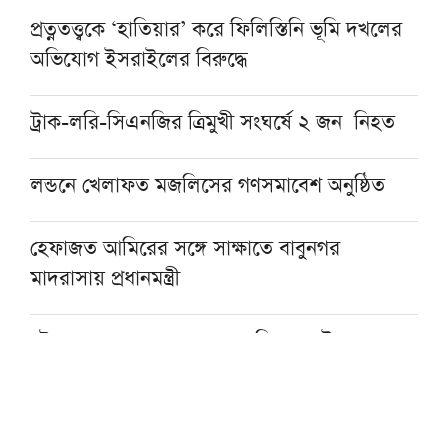
প্রত্নতত্ত্বকে ‘হাতিয়ার’ করে ফিলিস্তিনি ভূমি দখলের
অভিযোগ ইসরাইলের বিরুদ্ধে
ট্রাক-লরি-সিএনজির ত্রিমুখী সংঘর্ষে ২ জন নিহত
লন্ডনে খেলাফত মজলিসের গণসমাবেশ অনুষ্ঠিত
হেফাজত আমিরের সঙ্গে সাক্ষাতে বাবুনগর
মাদরাসায় প্রধানমন্ত্রী
চট্টগ্রামের জামেয়া দারুল মাআরিফের দুই ছাত্র
নিখোঁজ, সন্ধানে সহায়তার আবেদন
অনুদানের প্রলোভনে প্রতারণা, সতর্ক করল জামিয়া