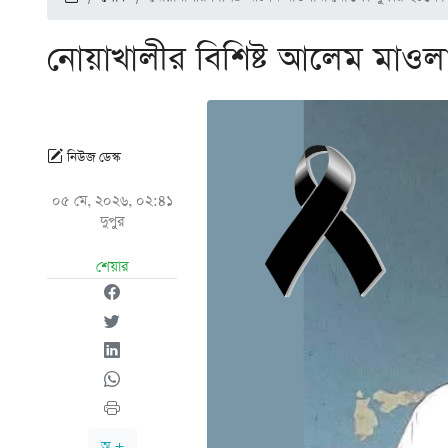
নোয়াখালীর বিশিষ্ট আলেম মাওলা
নিউজ ডেস্ক
০৫ মে, ২০২৬, ০২:৪১
দুপুর
শেয়ার
অ +