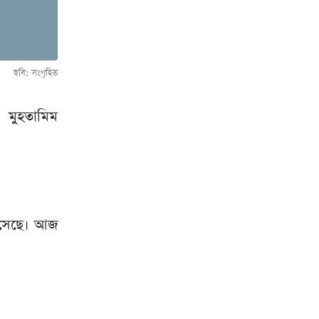
ছবি: সংগৃহিত
 মুহতামিম
 এসেছে। আজ