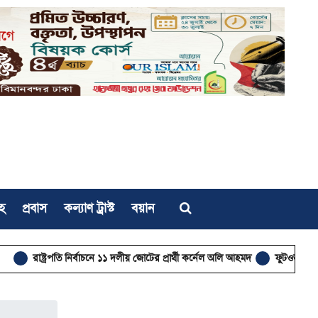
হ
প্রবাস
কল্যাণ ট্রাস্ট
বয়ান
ট্রপতি নির্বাচনে ১১ দলীয় জোটের প্রার্থী কর্নেল অলি আহমদ
ফুটওভার ব্রিজ নির্মাণে