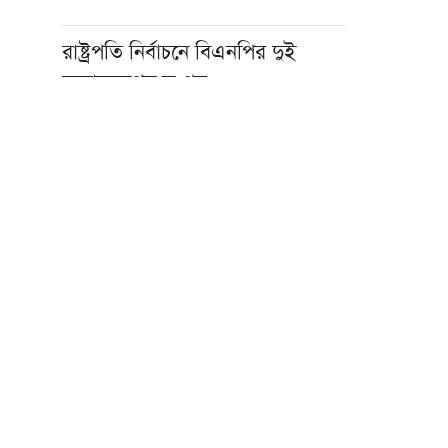
রাষ্ট্রপতি নির্বাচনে বিএনপির দুই
মনোনয়নপত্র সংগ্রহ
বগুড়ায় দাঁড়িয়ে থাকা ট্রাকে আরেক
ট্রাকের ধাক্কা, নিহত ২
প্রধানমন্ত্রীর হাটহাজারী মাদরাসায়
আগমন ঘিরে আলেমদের প্রত্যাশা
প্রধানমন্ত্রীকে বরণে প্রস্তুত বাবুনগর
মাদরাসা
কে হচ্ছেন জামায়াত জোটের রাষ্ট্রপতি