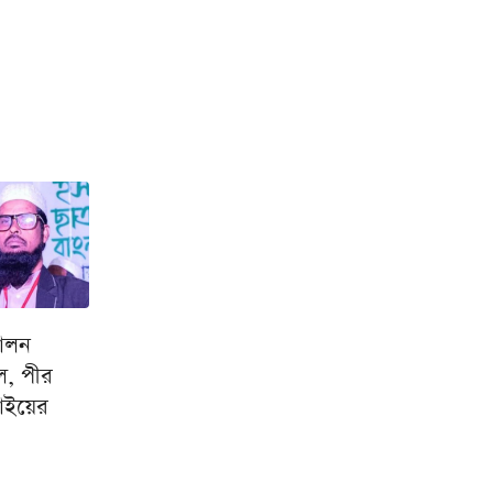
োলন
ল, পীর
াইয়ের