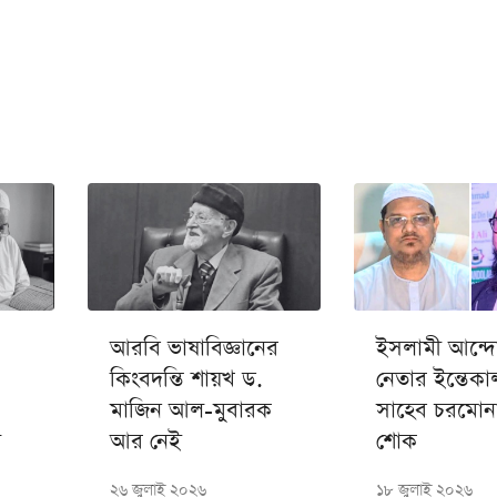
আরবি ভাষাবিজ্ঞানের
ইসলামী আন্দ
কিংবদন্তি শায়খ ড.
নেতার ইন্তেকা
মাজিন আল-মুবারক
সাহেব চরমোন
ল
আর নেই
শোক
২৬ জুলাই ২০২৬
১৮ জুলাই ২০২৬