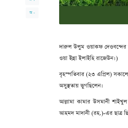
অ -
দারুল উলুম ওয়াকফ দেওবন্দের বিশ
ওয়া ইন্না ইলাইহি রাজেউন।)
বৃহস্পতিবার (২৩ এপ্রিল) সকালে 
অসুস্থতায় ভুগছিলেন।
আল্লামা কামার উসমানী শাইখু
আহমদ মাদানী (রহ.)-এর ছাত্র ছ