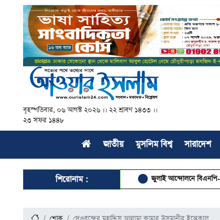
বৃহস্পতিবার, ০৬ আগস্ট ২০২৬ ।। ২২ শ্রাবণ ১৪৩৩ ।।
২৩ সফর ১৪৪৮
জাতীয়
মুসলিম বিশ্ব
সারাদেশ
শিরোনাম :
জুলাই আন্দোলনে বিএনপি-জামায়াত স
শোক
দেওবন্দের মুহাদ্দিস আল্লামা কামার উসমানীর ইন্তেকাল