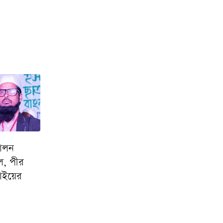
োলন
ল, পীর
াইয়ের