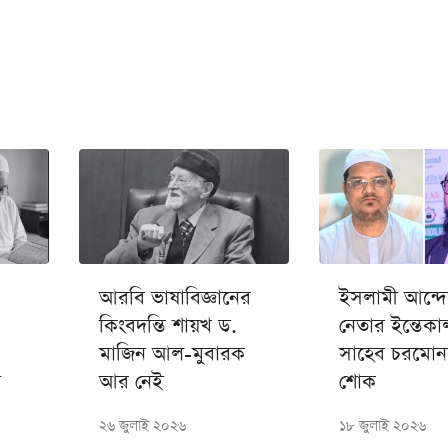
আরবি ভাষাবিজ্ঞানের
ইসলামী আন্দ
কিংবদন্তি শায়খ ড.
নেতার ইন্তেকা
মাজিন আল-মুবারক
সাহেব চরমোন
ল
আর নেই
শোক
২৬ জুলাই ২০২৬
১৮ জুলাই ২০২৬