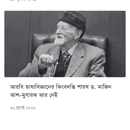
আরবি ভাষাবিজ্ঞানের কিংবদন্তি শায়খ ড. মাজিন
আল-মুবারক আর নেই
২৬ জুলাই ২০২৬