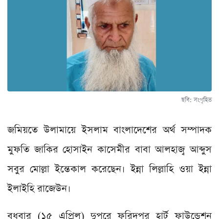
ছবি: সংগৃহিত
জমিয়তে উলামায়ে ইসলাম বাংলাদেশের অর্থ সম্পাদক
মুফতি জাকির হোসাইন কাসেমীর বাবা আলহাজ্ব আব্দুস
সবুর মোল্লা ইন্তেকাল করেছেন। ইন্না লিল্লাহি ওয়া ইন্না
ইলাইহি রাজেউন।
বুধবার (১৫ এপ্রিল) দুপুরে ফরিদপুর হার্ট ফাউন্ডেশন