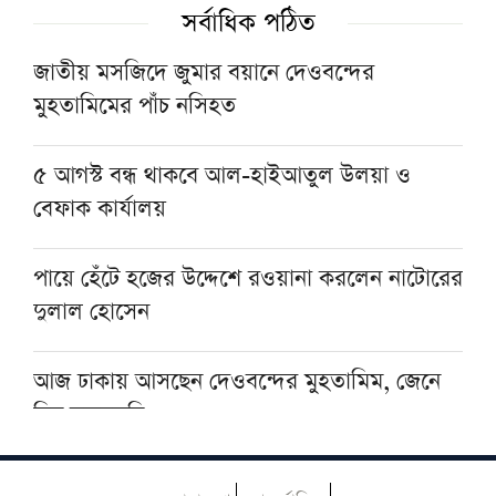
সর্বাধিক পঠিত
জুলাই জাদুঘর থেকে নেতাকর্মীদের ভাস্কর্য
অপসারণের কড়া হুঁশিয়ারি হেফাজতের
জাতীয় মসজিদে জুমার বয়ানে দেওবন্দের
মুহতামিমের পাঁচ নসিহত
বিভিন্ন দলের দায়িত্বশীলসহ বিশিষ্ট ব্যক্তিদের
বিকেএমে যোগদান
৫ আগস্ট বন্ধ থাকবে আল-হাইআতুল উলয়া ও
বেফাক কার্যালয়
ফের বিক্ষোভে উত্তাল ভারত, শিক্ষার্থীদের ওপর
পুলিশের লাঠিচার্জ ও জলকামান
পায়ে হেঁটে হজের উদ্দেশে রওয়ানা করলেন নাটোরের
দুলাল হোসেন
আজ ঢাকায় আসছেন দেওবন্দের মুহতামিম, জেনে
নিন সফরসূচি
মুআসসাসা ইলমিয়্যাহ বাংলাদেশের উদ্যোগে বিশেষ