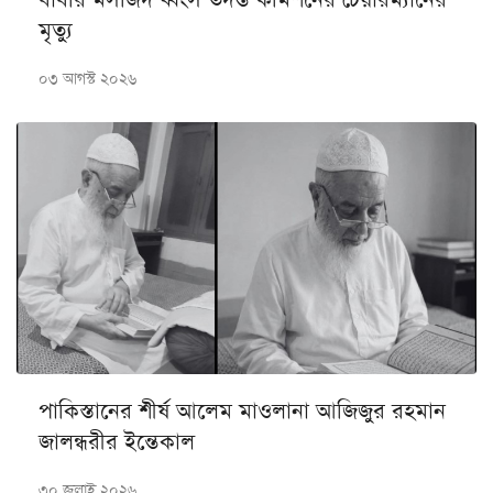
বাবরি মসজিদ ধ্বংস তদন্ত কমিশনের চেয়ারম্যানের
মৃত্যু
০৩ আগস্ট ২০২৬
পাকিস্তানের শীর্ষ আলেম মাওলানা আজিজুর রহমান
জালন্ধরীর ইন্তেকাল
৩০ জুলাই ২০২৬