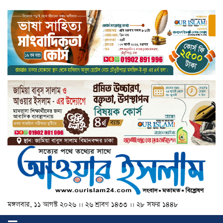
মঙ্গলবার, ১১ আগস্ট ২০২৬ ।। ২৬ শ্রাবণ ১৪৩৩ ।। ২৮ সফর ১৪৪৮