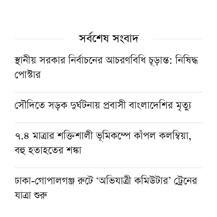
সর্বশেষ সংবাদ
স্থানীয় সরকার নির্বাচনের আচরণবিধি চূড়ান্ত: নিষিদ্ধ
পোস্টার
সৌদিতে সড়ক দুর্ঘটনায় প্রবাসী বাংলাদেশির মৃত্যু
৭.৪ মাত্রার শক্তিশালী ভূমিকম্পে কাঁপল কলম্বিয়া,
বহু হতাহতের শঙ্কা
ঢাকা-গোপালগঞ্জ রুটে ‘অভিযাত্রী কমিউটার’ ট্রেনের
যাত্রা শুরু