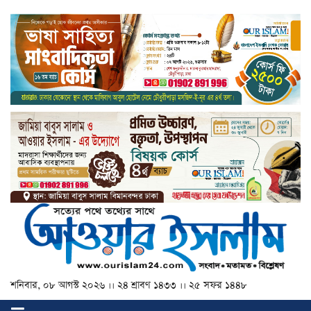
শনিবার, ০৮ আগস্ট ২০২৬ ।। ২৪ শ্রাবণ ১৪৩৩ ।। ২৫ সফর ১৪৪৮