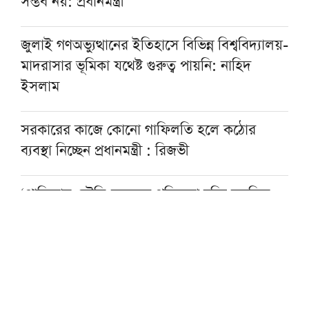
সম্ভব নয়: প্রধানমন্ত্রী
জুলাই গণঅভ্যুত্থানের ইতিহাসে বিভিন্ন বিশ্ববিদ্যালয়-
মাদরাসার ভূমিকা যথেষ্ট গুরুত্ব পায়নি: নাহিদ
ইসলাম
সরকারের কাজে কোনো গাফিলতি হলে কঠোর
ব্যবস্থা নিচ্ছেন প্রধানমন্ত্রী : রিজভী
‘পাকিস্তান-সৌদি-তুরস্কের প্রতিরক্ষা চুক্তি মুসলিম
উম্মাহর ঐক্যের পথে গুরুত্বপূর্ণ অগ্রগতি’
খেলাফত মজলিসে যোগ দিলেন বেশ কিছু আলেম-
উলামা ও দ্বীনদার বুদ্ধিজীবী