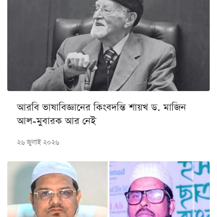
আরবি ভাষাবিজ্ঞানের কিংবদন্তি শায়খ ড. মাজিন
আল-মুবারক আর নেই
২৬ জুলাই ২০২৬