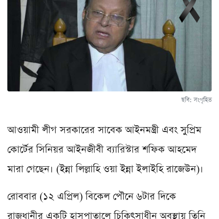
ছবি: সংগৃহিত
আওয়ামী লীগ সরকারের সাবেক আইনমন্ত্রী এবং সুপ্রিম
কোর্টের সিনিয়র আইনজীবী ব্যারিস্টার শফিক আহমেদ
মারা গেছেন। (ইন্না লিল্লাহি ওয়া ইন্না ইলাইহি রাজেউন)।
রোববার (১২ এপ্রিল) বিকেল পৌনে ৬টার দিকে
রাজধানীর একটি হাসপাতালে চিকিৎসাধীন অবস্থায় তিনি