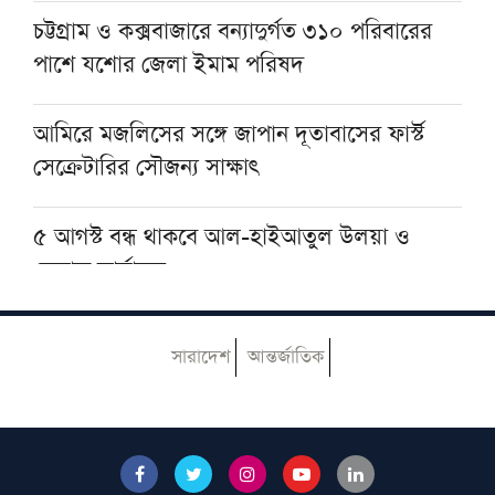
চট্টগ্রাম ও কক্সবাজারে বন্যাদুর্গত ৩১০ পরিবারের
পাশে যশোর জেলা ইমাম পরিষদ
যুক্তরাষ্ট্রের অস্ত্র ভাণ্ডার নিয়ে তথ্য ফাঁস, ক্ষুব্ধ ট্রাম্পের
কড়া বার্তা
আমিরে মজলিসের সঙ্গে জাপান দূতাবাসের ফার্স্ট
সেক্রেটারির সৌজন্য সাক্ষাৎ
৫ আগস্ট বন্ধ থাকবে আল-হাইআতুল উলয়া ও
বেফাক কার্যালয়
হেজবুত তাওহীদ কেন ভ্রান্ত, কী তাদের আকিদা
সারাদেশ
আন্তর্জাতিক
নোয়াখালীতে ইসলামি মহাসমাবেশ কাল, অতিথির
তালিকায় রয়েছেন যাঁরা