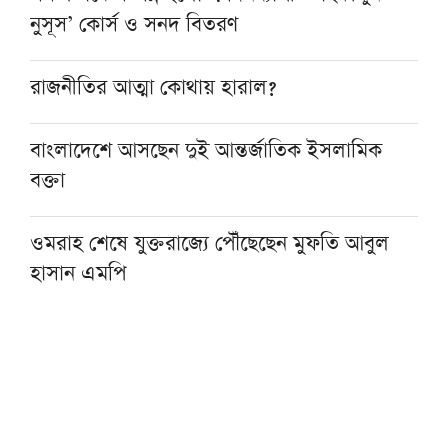
নুসূস’ কোর্স ও সনদ বিতরণ
রাজনীতির আত্মা কোথায় হারাল?
বাংলাদেশে আসছেন দুই আন্তর্জাতিক ইসলামিক
বক্তা
ওমরাহ শেষে যুক্তরাজ্যে পৌঁছেছেন মুফতি আবুল
হাসান এমপি
হজ নিয়ে বিনামূল্যে আল ওয়াসির জুম মিট-আপ ১৫
আগস্ট
ফাস্ট ফুডের নেতিবাচক প্রভাব দাম্পত্য জীবনেও