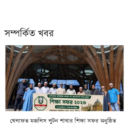
সম্পর্কিত খবর
খেলাফত মজলিস লুটন শাখার শিক্ষা সফর অনুষ্ঠিত