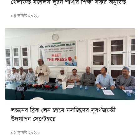
খেলাফত মজলিস লুটন শাখার শিক্ষা সফর অনুষ্ঠিত
০৪ আগস্ট ২০২৬
লন্ডনের ব্রিক লেন জামে মসজিদের সুবর্ণজয়ন্তী
উদযাপন সেপ্টেম্বরে
০২ আগস্ট ২০২৬