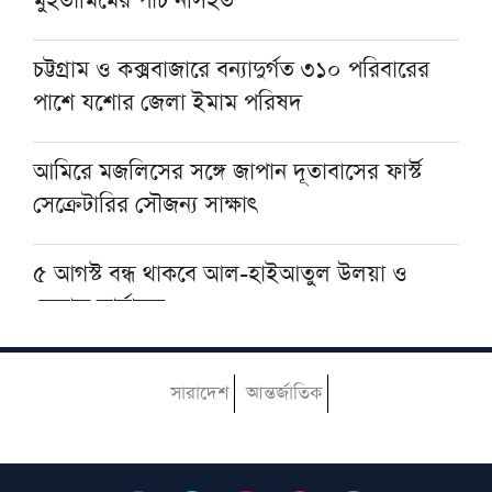
মুহতামিমের পাঁচ নসিহত
প্রধানমন্ত্রীকে বরণে প্রস্তুত বাবুনগর মাদরাসা
চট্টগ্রাম ও কক্সবাজারে বন্যাদুর্গত ৩১০ পরিবারের
পাশে যশোর জেলা ইমাম পরিষদ
আমিরে মজলিসের সঙ্গে জাপান দূতাবাসের ফার্স্ট
সেক্রেটারির সৌজন্য সাক্ষাৎ
৫ আগস্ট বন্ধ থাকবে আল-হাইআতুল উলয়া ও
বেফাক কার্যালয়
হেজবুত তাওহীদ কেন ভ্রান্ত, কী তাদের আকিদা
সারাদেশ
আন্তর্জাতিক
আজ ঢাকায় আসছেন দেওবন্দের মুহতামিম, জেনে
নিন সফরসূচি