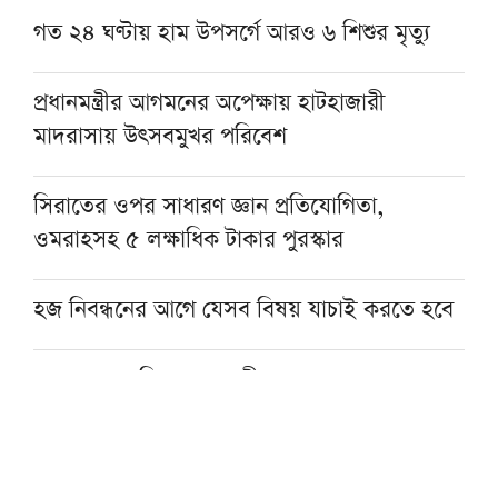
গত ২৪ ঘণ্টায় হাম উপসর্গে আরও ৬ শিশুর মৃত্যু
প্রধানমন্ত্রীর আগমনের অপেক্ষায় হাটহাজারী
মাদরাসায় উৎসবমুখর পরিবেশ
সিরাতের ওপর সাধারণ জ্ঞান প্রতিযোগিতা,
ওমরাহসহ ৫ লক্ষাধিক টাকার পুরস্কার
হজ নিবন্ধনের আগে যেসব বিষয় যাচাই করতে হবে
হজের পর অভিনয় ছেড়ে দীনের পথে হাসান মাসুদ
রাষ্ট্রপতি নির্বাচনে ১১ দলীয় জোটের প্রার্থী কর্নেল
অলি আহমদ