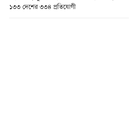
১৩৩ দেশের ৩৩৪ প্রতিযোগী
শায়খ আহমাদুল্লাহর সঙ্গে দাওয়াহ কাজে যুক্ত
হওয়ার সুযোগ
মানুষ বোঝেই না বিরোধী দল কিসের বিরোধিতা
করে: মাহমুদুর রহমান মান্না
মোজতবা খামেনির ভিডিও প্রকাশ
আজ হাটহাজারী ও বাবুনগর মাদরাসায় যাবেন
প্রধানমন্ত্রী
প্রাক্তন নেতৃবৃন্দের মূলধারায় একীভূত হওয়াকে