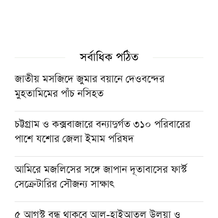
স্বাগত জানিয়েছে জমিয়ত
বাংলাদেশ খেলাফত শ্রমিক মজলিসের পূর্ণাঙ্গ
কেন্দ্রীয় নির্বাহী পরিষদ গঠন
সর্বাধিক পঠিত
জাতীয় মসজিদে জুমার বয়ানে দেওবন্দের
মুফতি ইয়াসির নাদিম ওয়াজেদির বিরুদ্ধে ভারতে
মুহতামিমের পাঁচ নসিহত
মামলা
চট্টগ্রাম ও কক্সবাজারে বন্যাদুর্গত ৩১০ পরিবারের
পাকিস্তান-সৌদি ও তুরস্কের প্রতিরক্ষা চুক্তিকে স্বাগত
পাশে যশোর জেলা ইমাম পরিষদ
জানালেন মুফতি তাকি উসমানী
আমিরে মজলিসের সঙ্গে জাপান দূতাবাসের ফার্স্ট
সেক্রেটারির সৌজন্য সাক্ষাৎ
৫ আগস্ট বন্ধ থাকবে আল-হাইআতুল উলয়া ও