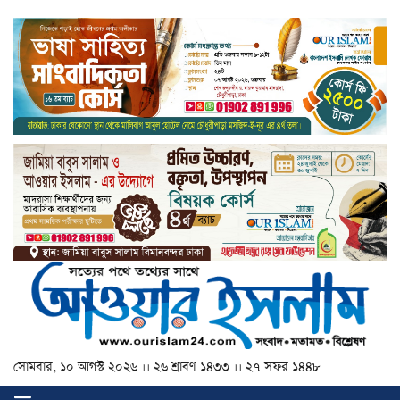
সোমবার, ১০ আগস্ট ২০২৬ ।। ২৬ শ্রাবণ ১৪৩৩ ।। ২৭ সফর ১৪৪৮