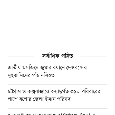
যেভাবে
শুধু সরকার বদল নয়, রাজনৈতিক ব্যবস্থার সংস্কার
করতে হবে: আমিরে মজলিস
হাটহাজারী মাদরাসায় প্রধানমন্ত্রীকে উষ্ণ অভ্যর্থনা,
উচ্ছ্বসিত শিক্ষার্থীরা
সর্বাধিক পঠিত
‘বৃক্ষমেলায় বিপুল টাকার লেনদেন প্রমাণ করে তরুণ
জাতীয় মসজিদে জুমার বয়ানে দেওবন্দের
সমাজ ‘সবুজ অর্থনীতি’ গড়তে প্রস্তুত’
মুহতামিমের পাঁচ নসিহত
রাষ্ট্রপতি হতে যেসব যোগ্যতা প্রয়োজন
চট্টগ্রাম ও কক্সবাজারে বন্যাদুর্গত ৩১০ পরিবারের
পাশে যশোর জেলা ইমাম পরিষদ
প্রধানমন্ত্রীর কাছে সাদপন্থীদের ইজতেমা বন্ধের দাবি