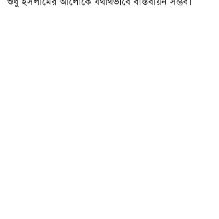
শুধু ইসলামের আলোকে যথার্থভাবে বাস্তবায়ন সম্ভব।