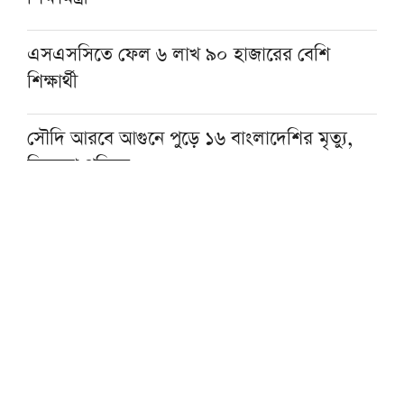
এসএসসিতে ফেল ৬ লাখ ৯০ হাজারের বেশি
শিক্ষার্থী
সৌদি আরবে আগুনে পুড়ে ১৬ বাংলাদেশির মৃত্যু,
মিললো পরিচয়
‘শাসকদের সঙ্গে আলেমদের সৌজন্য ও আন্তরিকতা
বাড়ুক, ক্ষতি কী’
খুলনায় চলছে আস-সুন্নাহর পাঁচ দিনের ইমাম
প্রশিক্ষণ কর্মশালা
এসএসসি ও দাখিল পরীক্ষার ফল আজ, জানবেন