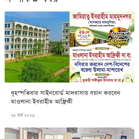
বৃহস্পতিবার সাইনবোর্ড মাদরাসায় বয়ান করবেন
মাওলানা ইবরাহীম আফ্রিকী
২৫ মার্চ ২০২৬