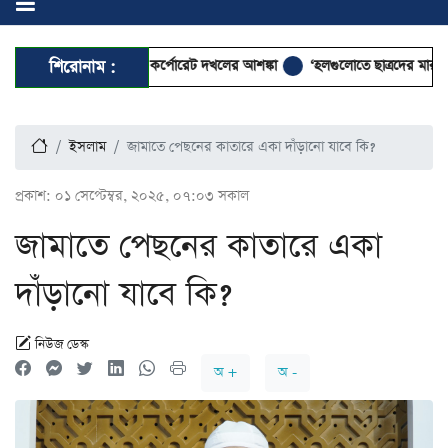
খাত বেসরকারিকরণে কর্পোরেট দখলের আশঙ্কা
শিরোনাম :
‘হলগুলোতে ছাত্রদের মারামারি ফ্য
ইসলাম
জামাতে পেছনের কাতারে একা দাঁড়ানো যাবে কি?
প্রকাশ:
০১ সেপ্টেম্বর, ২০২৫, ০৭:০৩ সকাল
জামাতে পেছনের কাতারে একা
দাঁড়ানো যাবে কি?
নিউজ ডেস্ক
অ +
অ -