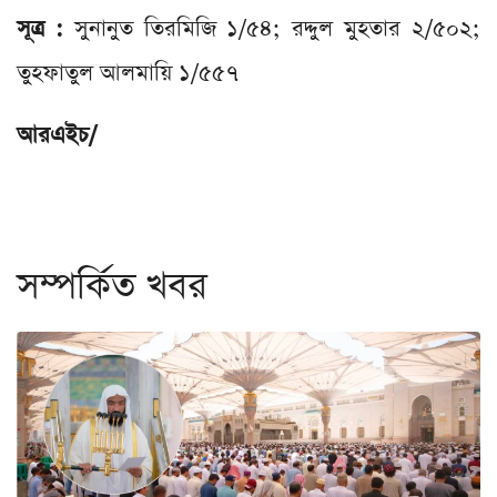
সূত্র :
সুনানুত তিরমিজি ১/৫৪; রদ্দুল মুহতার ২/৫০২;
তুহফাতুল আলমায়ি ১/৫৫৭
আরএইচ/
সম্পর্কিত খবর