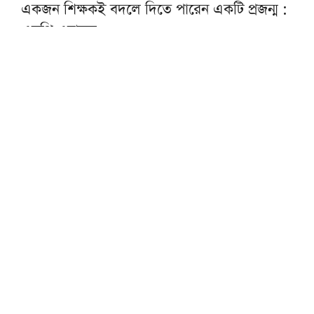
একজন শিক্ষকই বদলে দিতে পারেন একটি প্রজন্ম :
এমপি এনামুল
কওমি শিক্ষার্থীরা দেশের অনেক বড় সম্পদ: ড.
আহমদ আবদুল কাদের
হাসিনার আমলে একটি অমানবিক রাষ্ট্র প্রতিষ্ঠিত
হয়েছিল: চিফ প্রসিকিউটর
বোয়ালমারীতে ট্রেনের ধাক্কায় মানসিক ভারসাম্যহীন
বৃদ্ধার মৃত্যু
রাত ১টার মধ্যে দেশের ৬ অঞ্চলে বজ্রবৃষ্টির শঙ্কা