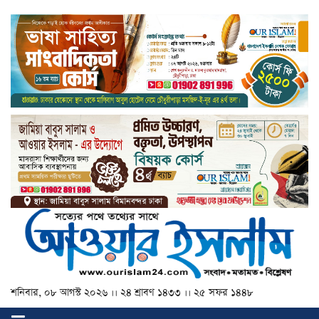
শনিবার, ০৮ আগস্ট ২০২৬ ।। ২৪ শ্রাবণ ১৪৩৩ ।। ২৫ সফর ১৪৪৮