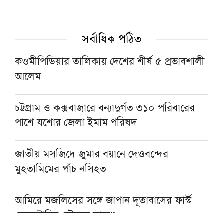
জুলাইয়ে সড়ক দুর্ঘটনায় সিলেট বিভাগে ৩১ জনের
মৃত্যু
সর্বাধিক পঠিত
কিছুদিনের মধ্যেই তিস্তা পাইলট প্রকল্পের কাজ শুরু
হবে: পানিসম্পদ প্রতিমন্ত্রী
কওমীপিডিয়ার তালিকায় দেশের শীর্ষ ৫ প্রভাবশালী
আলেম
হরমুজ প্রণালিতে আবুধাবির জাহাজে ক্ষেপণাস্ত্র
হামলা
চট্টগ্রাম ও কক্সবাজারে বন্যাদুর্গত ৩১০ পরিবারের
পাশে যশোর জেলা ইমাম পরিষদ
‘সরকার আসে সরকার যায়, কিন্তু মানুষের ভাগ্য
পরিবর্তন হয় না’
জাতীয় মসজিদে জুমার বয়ানে দেওবন্দের
মুহতামিমের পাঁচ নসিহত
আমিরে মজলিসের সঙ্গে জাপান দূতাবাসের ফার্স্ট
সেক্রেটারির সৌজন্য সাক্ষাৎ