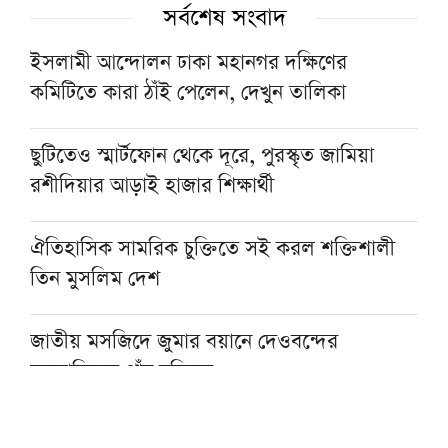
সর্বশেষ সংবাদ
ইসলামী আন্দোলন ঢাকা মহানগর দক্ষিণের
কমিটিতে কারা ঠাঁই পেলেন, দেখুন তালিকা
ছুটিতেও স্মার্টফোন থেকে দূরে, পুরস্কৃত জামিয়া
রশীদিয়ার আড়াই হাজার শিক্ষার্থী
ঐতিহাসিক সামরিক চুক্তিতে সই করল শক্তিশালী
তিন মুসলিম দেশ
জাতীয় মসজিদে জুমার বয়ানে দেওবন্দের
মুহতামিমের পাঁচ নসিহত
প্রকৃত সুখের একমাত্র পথ ঈমান ও সৎকর্ম: মসজিদে