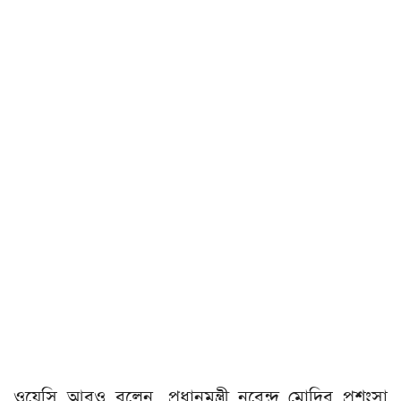
ওয়েসি আরও বলেন, প্রধানমন্ত্রী নরেন্দ্র মোদির প্রশংসা