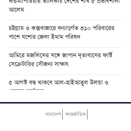
শায়খ আওয়ামার মোবারক সান্নিধ্যে
কওমীপিডিয়ার তালিকায় দেশের শীর্ষ ৫ প্রভাবশালী
আলেম
মসজিদের ছাদে বিদ্যুৎস্পৃষ্টে প্রাণ গেল মুয়াজ্জিনের
চট্টগ্রাম ও কক্সবাজারে বন্যাদুর্গত ৩১০ পরিবারের
পাশে যশোর জেলা ইমাম পরিষদ
মুহাম্মদ (সা.)-কে সর্বশেষ নবী বিশ্বাস না করলে
মুসলমান থাকা যায় না: দেওবন্দের মুহতামিম
আমিরে মজলিসের সঙ্গে জাপান দূতাবাসের ফার্স্ট
সেক্রেটারির সৌজন্য সাক্ষাৎ
৫ আগস্ট বন্ধ থাকবে আল-হাইআতুল উলয়া ও
বেফাক কার্যালয়
হেজবুত তাওহীদ কেন ভ্রান্ত, কী তাদের আকিদা
সারাদেশ
আন্তর্জাতিক
আজ ঢাকায় আসছেন দেওবন্দের মুহতামিম, জেনে