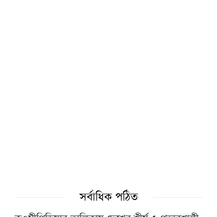
নববীর খতিব
আল্লামা আহমদ শফীর কবর জিয়ারত করবেন
প্রধানমন্ত্রী
জুনায়েদ জামশেদের সঙ্গে প্রথম সাক্ষাতের
স্মৃতিচারণায় মাওলানা তারিক জামিল
সৎ, পরিশুদ্ধ ও আদর্শবান মানুষের হাতে ক্ষমতা
দিতে হবে: পীর সাহেব চরমোনাই
টাওয়ার হ্যামলেটস স্পিকারের সঙ্গে সিলেট-৫
আসনের এমপির বৈঠক
সর্বাধিক পঠিত