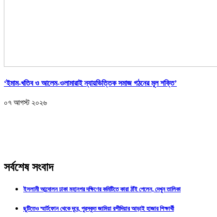
‘ইমাম-খতিব ও আলেম-ওলামারাই ন্যায়ভিত্তিক সমাজ গঠনের মূল শক্তি’
০৭ আগস্ট ২০২৬
সর্বশেষ সংবাদ
ইসলামী আন্দোলন ঢাকা মহানগর দক্ষিণের কমিটিতে কারা ঠাঁই পেলেন, দেখুন তালিকা
ছুটিতেও স্মার্টফোন থেকে দূরে, পুরস্কৃত জামিয়া রশীদিয়ার আড়াই হাজার শিক্ষার্থী