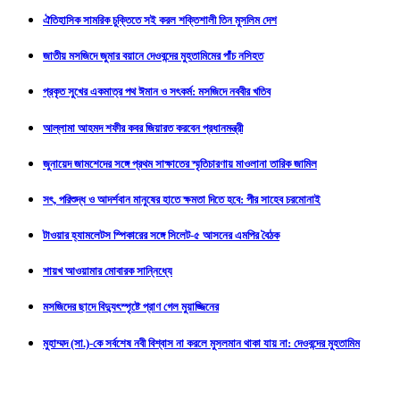
ঐতিহাসিক সামরিক চুক্তিতে সই করল শক্তিশালী তিন মুসলিম দেশ
জাতীয় মসজিদে জুমার বয়ানে দেওবন্দের মুহতামিমের পাঁচ নসিহত
প্রকৃত সুখের একমাত্র পথ ঈমান ও সৎকর্ম: মসজিদে নববীর খতিব
আল্লামা আহমদ শফীর কবর জিয়ারত করবেন প্রধানমন্ত্রী
জুনায়েদ জামশেদের সঙ্গে প্রথম সাক্ষাতের স্মৃতিচারণায় মাওলানা তারিক জামিল
সৎ, পরিশুদ্ধ ও আদর্শবান মানুষের হাতে ক্ষমতা দিতে হবে: পীর সাহেব চরমোনাই
টাওয়ার হ্যামলেটস স্পিকারের সঙ্গে সিলেট-৫ আসনের এমপির বৈঠক
শায়খ আওয়ামার মোবারক সান্নিধ্যে
মসজিদের ছাদে বিদ্যুৎস্পৃষ্টে প্রাণ গেল মুয়াজ্জিনের
মুহাম্মদ (সা.)-কে সর্বশেষ নবী বিশ্বাস না করলে মুসলমান থাকা যায় না: দেওবন্দের মুহতামিম