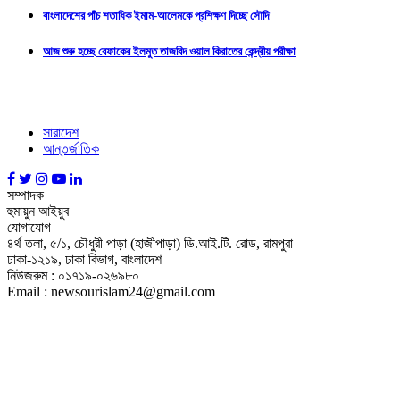
বাংলাদেশের পাঁচ শতাধিক ইমাম-আলেমকে প্রশিক্ষণ দিচ্ছে সৌদি
আজ শুরু হচ্ছে বেফাকের ইলমুত তাজবিদ ওয়াল কিরাতের কেন্দ্রীয় পরীক্ষা
সারাদেশ
আন্তর্জাতিক
সম্পাদক
হুমায়ুন আইয়ুব
যোগাযোগ
৪র্থ তলা, ৫/১, চৌধুরী পাড়া (হাজীপাড়া) ডি.আই.টি. রোড, রামপুরা
ঢাকা-১২১৯, ঢাকা বিভাগ, বাংলাদেশ
নিউজরুম : ০১৭১৯-০২৬৯৮০
Email : newsourislam24@gmail.com