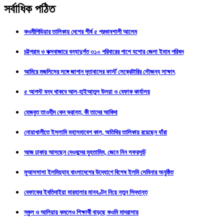
সর্বাধিক পঠিত
কওমীপিডিয়ার তালিকায় দেশের শীর্ষ ৫ প্রভাবশালী আলেম
চট্টগ্রাম ও কক্সবাজারে বন্যাদুর্গত ৩১০ পরিবারের পাশে যশোর জেলা ইমাম পরিষদ
আমিরে মজলিসের সঙ্গে জাপান দূতাবাসের ফার্স্ট সেক্রেটারির সৌজন্য সাক্ষাৎ
৫ আগস্ট বন্ধ থাকবে আল-হাইআতুল উলয়া ও বেফাক কার্যালয়
হেজবুত তাওহীদ কেন ভ্রান্ত, কী তাদের আকিদা
নোয়াখালীতে ইসলামি মহাসমাবেশ কাল, অতিথির তালিকায় রয়েছেন যাঁরা
আজ ঢাকায় আসছেন দেওবন্দের মুহতামিম, জেনে নিন সফরসূচি
মুআসসাসা ইলমিয়্যাহ বাংলাদেশের উদ্যোগে বিশেষ ইলমি সেমিনার অনুষ্ঠিত
বেফাকের ইবতিদাইয়া মারহালার মানবণ্টন নিয়ে নতুন সিদ্ধান্ত
স্কুল ও আলিয়ায় কমলেও শিক্ষার্থী বাড়ছে কওমি মাদরাসায়