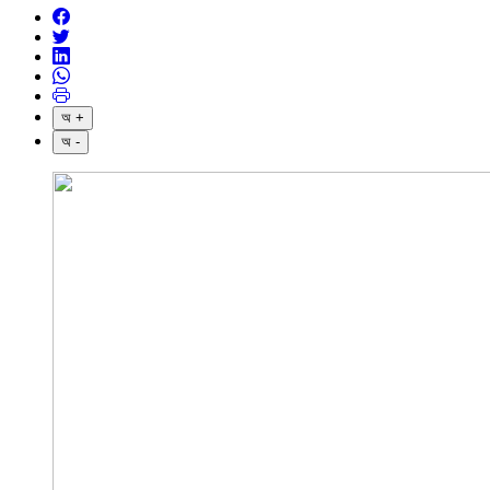
অ +
অ -