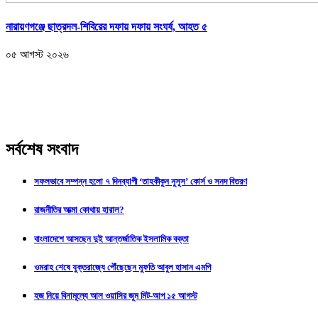
নারায়ণগঞ্জে ছাত্রদল-শিবিরের দফায় দফায় সংঘর্ষ, আহত ৫
০৫ আগস্ট ২০২৬
সর্বশেষ সংবাদ
সফলভাবে সম্পন্ন হলো ৭ দিনব্যাপী ‘তাহকীকুন নুসূস’ কোর্স ও সনদ বিতরণ
রাজনীতির আত্মা কোথায় হারাল?
বাংলাদেশে আসছেন দুই আন্তর্জাতিক ইসলামিক বক্তা
ওমরাহ শেষে যুক্তরাজ্যে পৌঁছেছেন মুফতি আবুল হাসান এমপি
হজ নিয়ে বিনামূল্যে আল ওয়াসির জুম মিট-আপ ১৫ আগস্ট