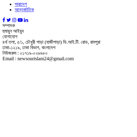
সারাদেশ
আন্তর্জাতিক
সম্পাদক
হুমায়ুন আইয়ুব
যোগাযোগ
৪র্থ তলা, ৫/১, চৌধুরী পাড়া (হাজীপাড়া) ডি.আই.টি. রোড, রামপুরা
ঢাকা-১২১৯, ঢাকা বিভাগ, বাংলাদেশ
নিউজরুম : ০১৭১৯-০২৬৯৮০
Email : newsourislam24@gmail.com