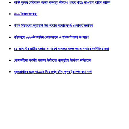
ফাস্ট ফুডের নেতিবাচক প্রভাব দাম্পত্য জীবনেও পড়তে পারে: মাওলানা তারিক জামিল
৩০০ টাকায় ওমরাহ!
গ্যাস-বিদ্যুৎসহ জ্বালানি নিরাপত্তায় সরকার ব্যর্থ: খেলাফত মজলিস
পশ্চিমবঙ্গে ১২৭৯টি মসজিদ থেকে মাইক ও লাউড স্পিকার অপসারণ
১৫ আগস্টের জাতীয় ওলামা-মাশায়েখ সম্মেলন সফল করতে সাভারে মতবিনিময় সভা
নেতাকর্মীদের স্থানীয় সরকার নির্বাচনের প্রস্তুতির নির্দেশনা জমিয়তের
যুক্তরাষ্ট্রের অস্ত্র ভাণ্ডার নিয়ে তথ্য ফাঁস, ক্ষুব্ধ ট্রাম্পের কড়া বার্তা