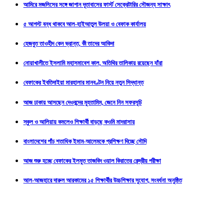
আমিরে মজলিসের সঙ্গে জাপান দূতাবাসের ফার্স্ট সেক্রেটারির সৌজন্য সাক্ষাৎ
৫ আগস্ট বন্ধ থাকবে আল-হাইআতুল উলয়া ও বেফাক কার্যালয়
হেজবুত তাওহীদ কেন ভ্রান্ত, কী তাদের আকিদা
নোয়াখালীতে ইসলামি মহাসমাবেশ কাল, অতিথির তালিকায় রয়েছেন যাঁরা
বেফাকের ইবতিদাইয়া মারহালার মানবণ্টন নিয়ে নতুন সিদ্ধান্ত
আজ ঢাকায় আসছেন দেওবন্দের মুহতামিম, জেনে নিন সফরসূচি
স্কুল ও আলিয়ায় কমলেও শিক্ষার্থী বাড়ছে কওমি মাদরাসায়
বাংলাদেশের পাঁচ শতাধিক ইমাম-আলেমকে প্রশিক্ষণ দিচ্ছে সৌদি
আজ শুরু হচ্ছে বেফাকের ইলমুত তাজবিদ ওয়াল কিরাতের কেন্দ্রীয় পরীক্ষা
আল-আজহারে দারুল আরকামের ১৫ শিক্ষার্থীর উচ্চশিক্ষার সুযোগ, সংবর্ধনা অনুষ্ঠিত