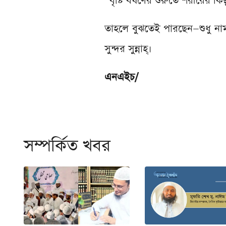
“বৃষ্টি বর্ষণের শুরুতে শরীরের কি
তাহলে বুঝতেই পারছেন—শুধু নাম
সুন্দর সুন্নাহ্।
এনএইচ/
সম্পর্কিত খবর