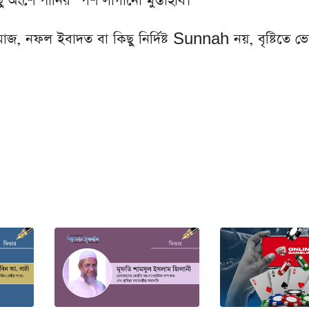
ছু অংশে পানির স্পর্শ লাগানো মুস্তাহাব।”
াজ, নফল ইবাদত বা কিছু নির্দিষ্ট Sunnah নয়, বৃষ্টিতে 