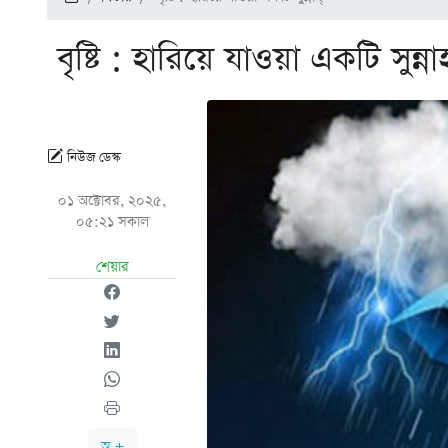
বৃষ্টি : হারিয়ে যাওয়া একটি সুন্নাহ
নিউজ ডেস্ক
০১ অক্টোবর, ২০২৫,
০৫:২১ সকাল
শেয়ার
অ +