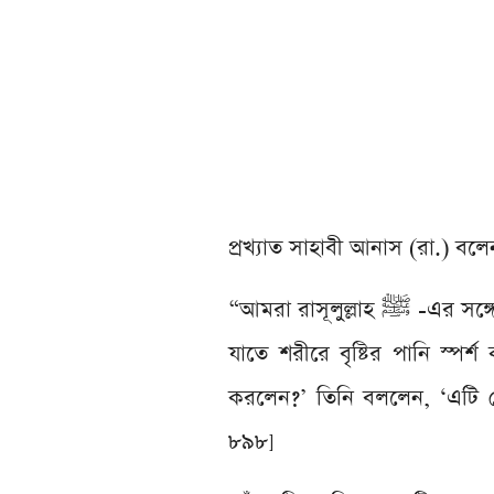
প্রখ্যাত সাহাবী আনাস (রা.) বলে
“আমরা রাসূলুল্লাহ ﷺ -এর সঙ্গে ছিলাম, তখন বৃষ্টি নামল। তিনি তাঁর পোশাকের কিছু অংশ সরিয়ে দিলেন
যাতে শরীরে বৃষ্টির পানি স্প
করলেন?’ তিনি বললেন, ‘এটি ত
৮৯৮]