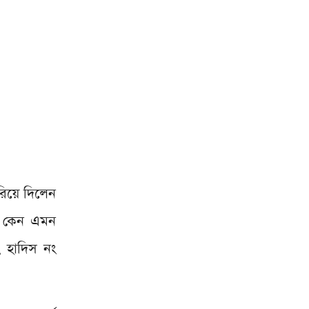
ল! কেন এমন
 হাদিস নং