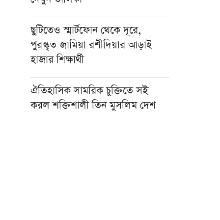
ছুটিতেও স্মার্টফোন থেকে দূরে,
পুরস্কৃত জামিয়া রশীদিয়ার আড়াই
হাজার শিক্ষার্থী
ঐতিহাসিক সামরিক চুক্তিতে সই
করল শক্তিশালী তিন মুসলিম দেশ
জাতীয় মসজিদে জুমার বয়ানে
দেওবন্দের মুহতামিমের পাঁচ নসিহত
প্রকৃত সুখের একমাত্র পথ ঈমান ও
সৎকর্ম: মসজিদে নববীর খতিব