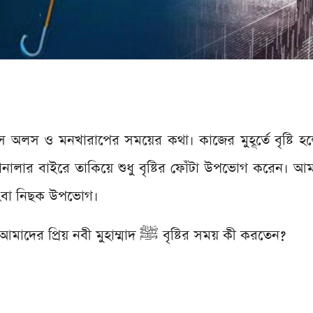
ে অলস ও মনখারাপের সময়ের কথা। কাজের মুহূর্তে বৃষ্টি 
ানালার বাইরে তাকিয়ে শুধু বৃষ্টির ফোঁটা উপভোগ করেন। আ
কিংবা নিছক উপভোগ।
কিন্তু কখনও কি ভেবে দেখেছেন, আমাদের প্রিয় নবী মুহাম্মাদ ﷺ বৃষ্টির সময় কী করতেন?