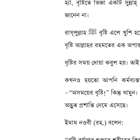
হ্যাঁ, বৃষ্টিতে ভিজা একটি সুন
জানেন না।
রাসূলুল্লাহ ﷺ বৃষ্টি এলে খুশি হতেন, শরীরের কিছু অংশ উন্মুক্ত করে বৃষ্টির ফোঁটা অনুভব করতেন। কারণ
বৃষ্টি আল্লাহর রহমতের এক অপার
বৃষ্টির সময় দোয়া কবুল হয়। তা
কখনও হয়তো আপনি কর্মব্যস্ত
—“অসময়ের বৃষ্টি!” কিন্তু থামুন
অদ্ভুত প্রশান্তি নেমে এসেছে।
ইমাম নওবী (রহ.) বলেন: