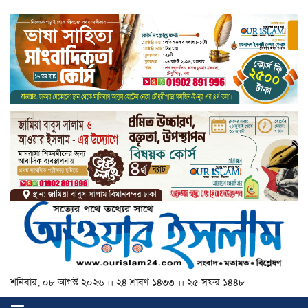
শনিবার, ০৮ আগস্ট ২০২৬ ।। ২৪ শ্রাবণ ১৪৩৩ ।। ২৫ সফর ১৪৪৮