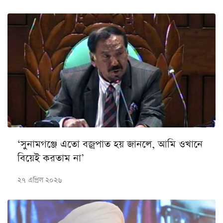
‘সুনামগঞ্জে এতো বজ্রপাত হয় জানলে, আমি ওখানে
বিয়েই করতাম না’
২৭ এপ্রিল ২০২৬