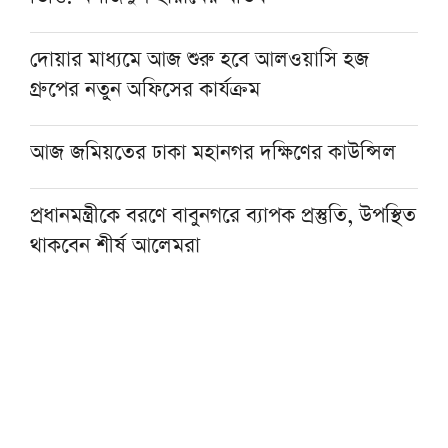
দোয়ার মাধ্যমে আজ শুরু হবে আলওয়াসি হজ
গ্রুপের নতুন অফিসের কার্যক্রম
আজ জমিয়তের ঢাকা মহানগর দক্ষিণের কাউন্সিল
প্রধানমন্ত্রীকে বরণে বাবুনগরে ব্যাপক প্রস্তুতি, উপস্থিত
থাকবেন শীর্ষ আলেমরা
ইসলামী আন্দোলন ঢাকা মহানগর দক্ষিণের
কমিটিতে কারা ঠাঁই পেলেন, দেখুন তালিকা
ছুটিতেও স্মার্টফোন থেকে দূরে, পুরস্কৃত জামিয়া
রশীদিয়ার আড়াই হাজার শিক্ষার্থী