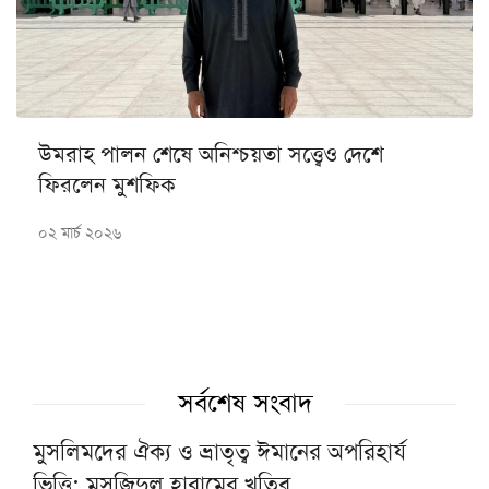
উমরাহ পালন শেষে অনিশ্চয়তা সত্ত্বেও দেশে
ফিরলেন মুশফিক
০২ মার্চ ২০২৬
সর্বশেষ সংবাদ
মুসলিমদের ঐক্য ও ভ্রাতৃত্ব ঈমানের অপরিহার্য
ভিত্তি: মসজিদুল হারামের খতিব