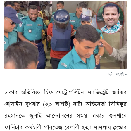
ছবি: সংগৃহীত
ঢাকার অতিরিক্ত চিফ মেট্রোপলিটন ম্যাজিস্ট্রেট জাকির
হোসাইন বুধবার (২০ আগস্ট) নাট্য অভিনেতা সিদ্দিকুর
রহমানকে জুলাই আন্দোলনের সময় ঢাকার গুলশানে
ফার্নিচার কর্মচারী পারভেজ বেপারী হত্যা মামলায় গ্রেপ্তার