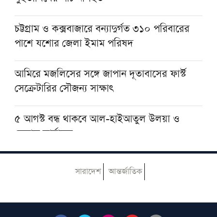
চট্টগ্রাম ও কক্সবাজারে বন্যাদুর্গত ৩১০ পরিবারের
সিরাতের ওপর সাধারণ জ্ঞান প্রতিযোগিতা,
পাশে যশোর জেলা ইমাম পরিষদ
ওমরাহসহ ৫ লক্ষাধিক টাকার পুরস্কার
আমিরে মজলিসের সঙ্গে জাপান দূতাবাসের ফার্স্ট
সেক্রেটারির সৌজন্য সাক্ষাৎ
৫ আগস্ট বন্ধ থাকবে আল-হাইআতুল উলয়া ও
বেফাক কার্যালয়
হেজবুত তাওহীদ কেন ভ্রান্ত, কী তাদের আকিদা
সারাদেশ
আন্তর্জাতিক
আজ ঢাকায় আসছেন দেওবন্দের মুহতামিম, জেনে
নিন সফরসূচি