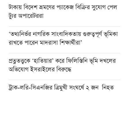
টাকায় বিদেশ ভ্রমণের প্যাকেজ বিক্রির সুযোগ পেল
ট্যুর অপারেটররা
‘তথ্যনির্ভর নাগরিক সাংবাদিকতায় গুরুত্বপূর্ণ ভূমিকা
রাখতে পারেন মাদরাসা শিক্ষার্থীরা’
প্রত্নতত্ত্বকে ‘হাতিয়ার’ করে ফিলিস্তিনি ভূমি দখলের
অভিযোগ ইসরাইলের বিরুদ্ধে
ট্রাক-লরি-সিএনজির ত্রিমুখী সংঘর্ষে ২ জন নিহত
লন্ডনে খেলাফত মজলিসের গণসমাবেশ অনুষ্ঠিত
হেফাজত আমিরের সঙ্গে সাক্ষাতে বাবুনগর