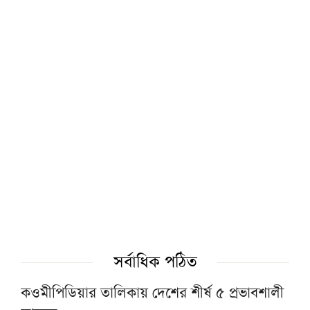
উম্মাহর ঐক্যের পথে গুরুত্বপূর্ণ অগ্রগতি’
খেলাফত মজলিসে যোগ দিলেন বেশ কিছু আলেম-
উলামা ও দ্বীনদার বুদ্ধিজীবী
হিজাব পরায় খাদ্য উৎসবে হয়রানির শিকার মুসলিম
নারী!
সহপাঠীদের সঙ্গে খেলতে গিয়ে পানিতে ডুবে
মাদরাসা ছাত্রের মৃত্যু
‘ঈমান-আকিদা রক্ষায় দেশের আলেমরা এক ছাতার
সর্বাধিক পঠিত
নিচে জড়ো হবেন ১৫ আগস্ট’
কওমীপিডিয়ার তালিকায় দেশের শীর্ষ ৫ প্রভাবশালী