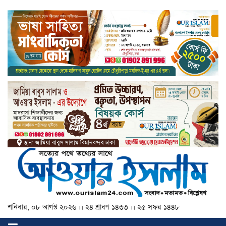
শনিবার, ০৮ আগস্ট ২০২৬ ।। ২৪ শ্রাবণ ১৪৩৩ ।। ২৫ সফর ১৪৪৮