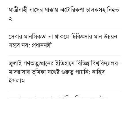
যাত্রীবাহী বাসের ধাক্কায় অটোরিকশা চালকসহ নিহত
২
সেবার মানসিকতা না থাকলে চিকিৎসার মান উন্নয়ন
সম্ভব নয়: প্রধানমন্ত্রী
জুলাই গণঅভ্যুত্থানের ইতিহাসে বিভিন্ন বিশ্ববিদ্যালয়-
মাদরাসার ভূমিকা যথেষ্ট গুরুত্ব পায়নি: নাহিদ
ইসলাম
সরকারের কাজে কোনো গাফিলতি হলে কঠোর
ব্যবস্থা নিচ্ছেন প্রধানমন্ত্রী : রিজভী
‘পাকিস্তান-সৌদি-তুরস্কের প্রতিরক্ষা চুক্তি মুসলিম