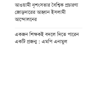
আওয়ামী নৃশংসতার বৈশ্বিক প্রচারণা
জোড়দারের আহ্বান ইসলামী
আন্দোলনের
একজন শিক্ষকই বদলে দিতে পারেন
একটি প্রজন্ম : এমপি এনামুল
কওমি শিক্ষার্থীরা দেশের অনেক বড়
সম্পদ: ড. আহমদ আবদুল কাদের
হাসিনার আমলে একটি অমানবিক
রাষ্ট্র প্রতিষ্ঠিত হয়েছিল: চিফ
প্রসিকিউটর