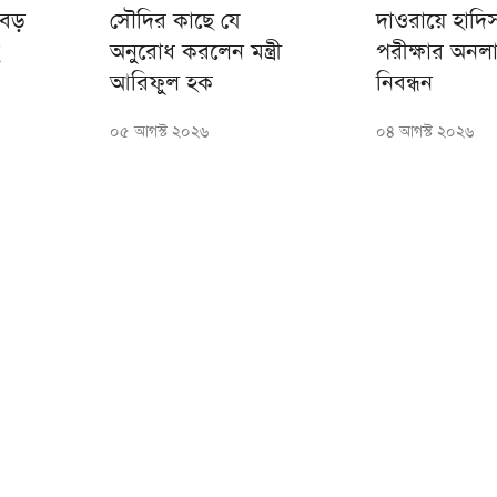
 বড়
সৌদির কাছে যে
দাওরায়ে হাদি
অনুরোধ করলেন মন্ত্রী
পরীক্ষার অনল
আরিফুল হক
নিবন্ধন
০৫ আগস্ট ২০২৬
০৪ আগস্ট ২০২৬