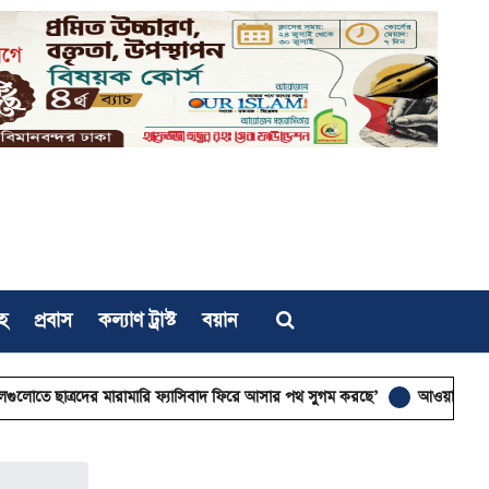
হ
প্রবাস
কল্যাণ ট্রাস্ট
বয়ান
ের মারামারি ফ্যাসিবাদ ফিরে আসার পথ সুগম করছে’
আওয়ামী নৃশংসতার বৈশ্বিক 