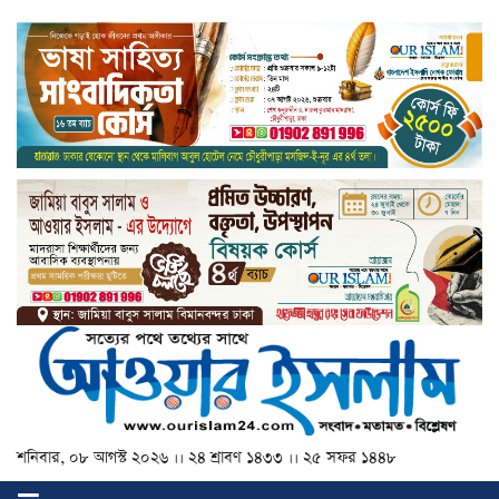
শনিবার, ০৮ আগস্ট ২০২৬ ।। ২৪ শ্রাবণ ১৪৩৩ ।। ২৫ সফর ১৪৪৮