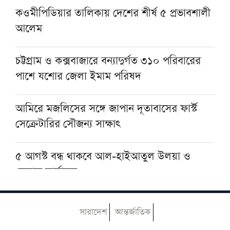
কওমীপিডিয়ার তালিকায় দেশের শীর্ষ ৫ প্রভাবশালী
আলেম
জাতীয় মসজিদে জুমার বয়ানে দেওবন্দের
মুহতামিমের পাঁচ নসিহত
চট্টগ্রাম ও কক্সবাজারে বন্যাদুর্গত ৩১০ পরিবারের
পাশে যশোর জেলা ইমাম পরিষদ
প্রকৃত সুখের একমাত্র পথ ঈমান ও সৎকর্ম: মসজিদে
নববীর খতিব
আমিরে মজলিসের সঙ্গে জাপান দূতাবাসের ফার্স্ট
সেক্রেটারির সৌজন্য সাক্ষাৎ
৫ আগস্ট বন্ধ থাকবে আল-হাইআতুল উলয়া ও
বেফাক কার্যালয়
হেজবুত তাওহীদ কেন ভ্রান্ত, কী তাদের আকিদা
সারাদেশ
আন্তর্জাতিক