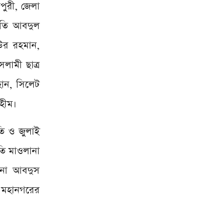
পুরী, জেলা
পতি আবদুল
উর রহমান,
লামী ছাত্র
হান, সিলেট
হীম।
তি ও জুলাই
ি মাওলানা
ানা আবদুস
 মহানগরের