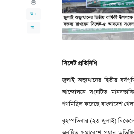
অ +
অ -
সিলেট প্রতিনিধি
জুলাই অভ্যুত্থানের দ্বিতীয় বর
আন্দোলনে সংঘটিত মানবতাবির
গণমিছিল করেছে বাংলাদেশ খে
বৃহস্পতিবার (২৩ জুলাই) বিকেল
অনুষ্ঠিত সমাবেশে প্রধান অত