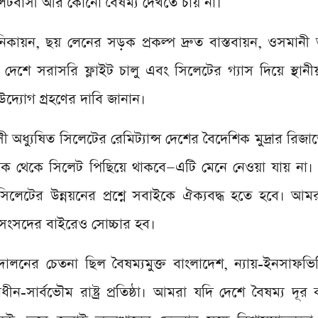
সিলেটবাসী আর কোনো বৈষম্য দেখতে চায় না।
য়ন, ছয় লেনের সড়ক প্রকল্প দ্রুত বাস্তবায়ন, ওসমানী আ
্ন দেশে সরাসরি ফ্লাইট চালু এবং সিলেটের গ্যাস দিয়ে স্থান
 উদ্যোগ গ্রহণের দাবি জানান।
ধ্যুষিত সিলেটের রেমিট্যান্স দেশের বৈদেশিক মুদ্রার রিজার্ভে গ
িক থেকে সিলেট পিছিয়ে থাকবে—এটি মেনে নেওয়া যায় না
ু সিলেটের উন্নয়নের প্রশ্নে সবাইকে ঐক্যবদ্ধ হতে হবে। আ
 সংসদের বাইরেও সোচ্চার হব।
নের চেতনা ছিল বৈষম্যমুক্ত বাংলাদেশ, ন্যায়-ইনসাফভি
ীন-সার্বভৌম রাষ্ট্র প্রতিষ্ঠা। আমরা যদি দেশে বৈষম্য দূ