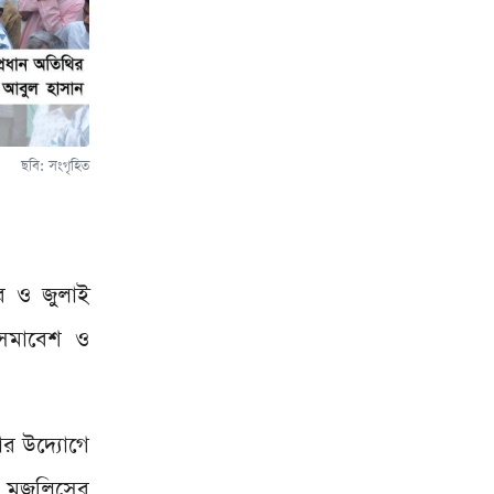
ছবি: সংগৃহিত
্বর ও জুলাই
 সমাবেশ ও
ার উদ্যোগে
ত মজলিসের