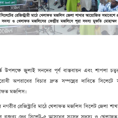
্ষপূর্তি উপলক্ষে জুলাই সনদের পূর্ণ বাস্তবায়ন এবং শাপলা চত
োধী অপরাধের বিচার দ্রুত সম্পন্নের দাবিতে সিলেটে
লাফত মজলিস।
ে নগরীর রেজিস্ট্রারি মাঠে খেলাফত মজলিস সিলেট জেলা শাখ
িথির বক্তব্য দেন সিলেট-৫ আসনের সংসদ সদস্য ও খেলাফ