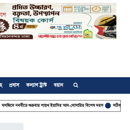
হ
প্রবাস
কল্যাণ ট্রাস্ট
বয়ান
 শুক্রবার শায়খ ইয়াসির আদ-দোসারির বিশেষ দরস
সঠিক ধর্মীয় সচেতনতাই গড়ে ত