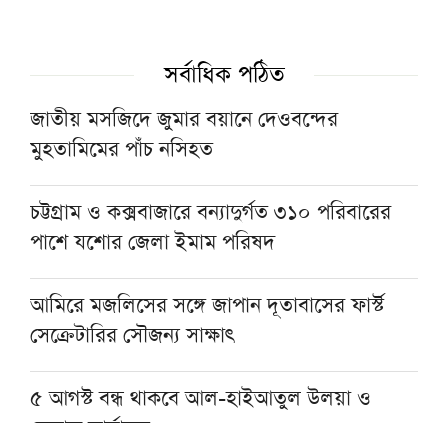
জুলাইয়ে সড়ক দুর্ঘটনায় সিলেট বিভাগে ৩১ জনের
সর্বাধিক পঠিত
মৃত্যু
জাতীয় মসজিদে জুমার বয়ানে দেওবন্দের
মুহতামিমের পাঁচ নসিহত
কিছুদিনের মধ্যেই তিস্তা পাইলট প্রকল্পের কাজ শুরু
হবে: পানিসম্পদ প্রতিমন্ত্রী
চট্টগ্রাম ও কক্সবাজারে বন্যাদুর্গত ৩১০ পরিবারের
পাশে যশোর জেলা ইমাম পরিষদ
হরমুজ প্রণালিতে আবুধাবির জাহাজে ক্ষেপণাস্ত্র
হামলা
আমিরে মজলিসের সঙ্গে জাপান দূতাবাসের ফার্স্ট
সেক্রেটারির সৌজন্য সাক্ষাৎ
৫ আগস্ট বন্ধ থাকবে আল-হাইআতুল উলয়া ও
বেফাক কার্যালয়