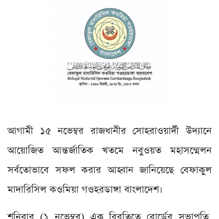
আগামী ১৫ নভেম্বর রাজধানীর সোহরাওয়ার্দী উদ্যানে
আয়োজিত আন্তর্জাতিক খতমে নবুওয়ত মহাসম্মেলন
সর্বতোভাবে সফল করার আহ্বান জানিয়েছে বেফাকুল
মাদারিসিল কওমিয়া গওহরডাঙ্গা বাংলাদেশ।
শনিবার (১ নভেম্বর) এক বিবৃতিতে বোর্ডের সভাপতি,