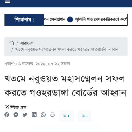
ন ও আবেই সফরে গেলেন সেনাপ্রধান
শিরোনাম :
জ্বালানি খাত বেসরকারিকরণে কর্পোরেট দখলে
সারাদেশ
খতমে নবুওয়ত মহাসম্মেলন সফল করতে গওহরডাঙ্গা বোর্ডের আহ্বান
প্রকাশ:
০১ নভেম্বর, ২০২৫, ০৭:২২ সকাল
খতমে নবুওয়ত মহাসম্মেলন সফল
করতে গওহরডাঙ্গা বোর্ডের আহ্বান
নিউজ ডেস্ক
অ +
অ -