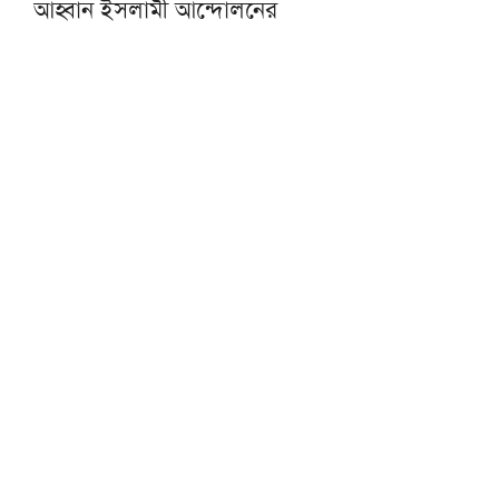
আহ্বান ইসলামী আন্দোলনের
একজন শিক্ষকই বদলে দিতে পারেন একটি প্রজন্ম :
এমপি এনামুল
কওমি শিক্ষার্থীরা দেশের অনেক বড় সম্পদ: ড.
আহমদ আবদুল কাদের
হাসিনার আমলে একটি অমানবিক রাষ্ট্র প্রতিষ্ঠিত
হয়েছিল: চিফ প্রসিকিউটর
বোয়ালমারীতে ট্রেনের ধাক্কায় মানসিক ভারসাম্যহীন
বৃদ্ধার মৃত্যু
রাত ১টার মধ্যে দেশের ৬ অঞ্চলে বজ্রবৃষ্টির শঙ্কা