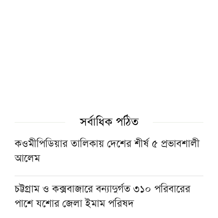
গ্যাস-বিদ্যুৎসহ জ্বালানি নিরাপত্তায় সরকার ব্যর্থ:
খেলাফত মজলিস
পশ্চিমবঙ্গে ১২৭৯টি মসজিদ থেকে মাইক ও লাউড
স্পিকার অপসারণ
১৫ আগস্টের জাতীয় ওলামা-মাশায়েখ সম্মেলন
সর্বাধিক পঠিত
সফল করতে সাভারে মতবিনিময় সভা
কওমীপিডিয়ার তালিকায় দেশের শীর্ষ ৫ প্রভাবশালী
আলেম
নেতাকর্মীদের স্থানীয় সরকার নির্বাচনের প্রস্তুতির
নির্দেশনা জমিয়তের
চট্টগ্রাম ও কক্সবাজারে বন্যাদুর্গত ৩১০ পরিবারের
পাশে যশোর জেলা ইমাম পরিষদ
যুক্তরাষ্ট্রের অস্ত্র ভাণ্ডার নিয়ে তথ্য ফাঁস, ক্ষুব্ধ ট্রাম্পের