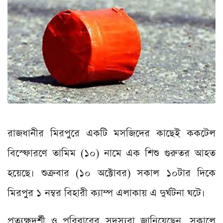
রাজধানীর মিরপুরে একটি মসজিদের কাছেই ককটেল
বিস্ফোরণে তামিম (১০) নামে এক শিশু গুরুতর আহত
হয়েছে। শুক্রবার (১০ অক্টোবর) সকাল ১০টার দিকে
মিরপুর ১ নম্বর বিহারী ক্যাম্প এলাকায় এ দুর্ঘটনা ঘটে।
প্রত্যক্ষদর্শী ও পরিবারের সদস্যরা জানিয়েছেন, সকালে