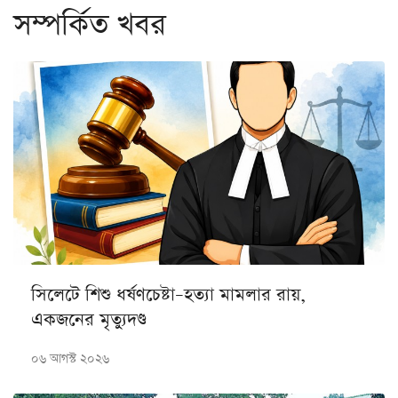
সম্পর্কিত খবর
সিলেটে শিশু ধর্ষণচেষ্টা–হত্যা মামলার রায়,
একজনের মৃত্যুদণ্ড
০৬ আগস্ট ২০২৬