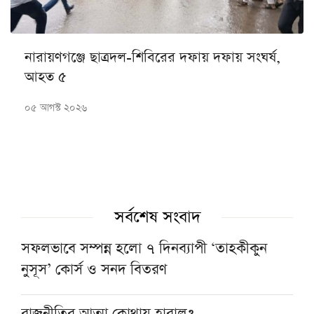
নারায়ণগঞ্জে ছাত্রদল-শিবিরের দফায় দফায় সংঘর্ষ,
আহত ৫
০৫ আগস্ট ২০২৬
সর্বশেষ সংবাদ
সফলভাবে সম্পন্ন হলো ৭ দিনব্যাপী ‘তাহকীকুন
নুসূস’ কোর্স ও সনদ বিতরণ
রাজনীতির আত্মা কোথায় হারাল?