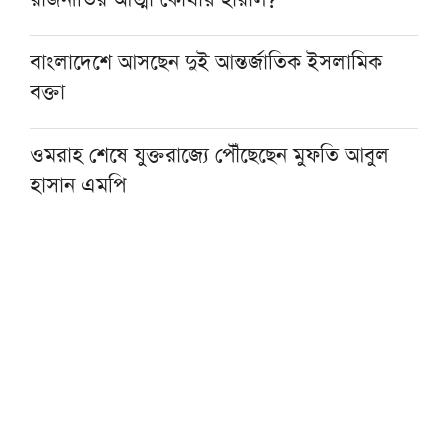
বাংলাদেশে আসছেন দুই আন্তর্জাতিক ইসলামিক
বক্তা
ওমরাহ শেষে যুক্তরাজ্যে পৌঁছেছেন মুফতি আবুল
হাসান এমপি
হজ নিয়ে বিনামূল্যে আল ওয়াসির জুম মিট-আপ ১৫
আগস্ট
ফাস্ট ফুডের নেতিবাচক প্রভাব দাম্পত্য জীবনেও
পড়তে পারে: মাওলানা তারিক জামিল
৩০০ টাকায় ওমরাহ!