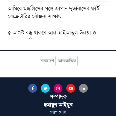
কড়া বার্তা
আমিরে মজলিসের সঙ্গে জাপান দূতাবাসের ফার্স্ট
সেক্রেটারির সৌজন্য সাক্ষাৎ
৫ আগস্ট বন্ধ থাকবে আল-হাইআতুল উলয়া ও
বেফাক কার্যালয়
হেজবুত তাওহীদ কেন ভ্রান্ত, কী তাদের আকিদা
সারাদেশ
আন্তর্জাতিক
নোয়াখালীতে ইসলামি মহাসমাবেশ কাল, অতিথির
তালিকায় রয়েছেন যাঁরা
সম্পাদক
বেফাকের ইবতিদাইয়া মারহালার মানবণ্টন নিয়ে
নতুন সিদ্ধান্ত
হুমায়ুন আইয়ুব
যোগাযোগ