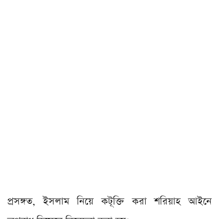
প্রসঙ্গত, ইসলাম নিয়ে কটূক্তি করা শরিয়াহ আইনে