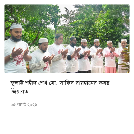
জুলাই শহীদ শেখ মো. সাকিব রায়হানের কবর
জিয়ারত
০৫ আগস্ট ২০২৬