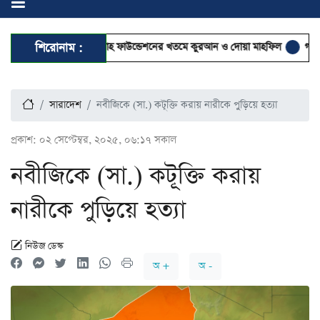
 দিবসে ইফাদাতুল উম্মাহ ফাউন্ডেশনের খতমে কুরআন ও দোয়া মাহফিল
শিরোনাম :
গণভোটের রা
সারাদেশ
নবীজিকে (সা.) কটূক্তি করায় নারীকে পুড়িয়ে হত্যা
প্রকাশ:
০২ সেপ্টেম্বর, ২০২৫, ০৬:১৭ সকাল
নবীজিকে (সা.) কটূক্তি করায়
নারীকে পুড়িয়ে হত্যা
নিউজ ডেস্ক
অ +
অ -