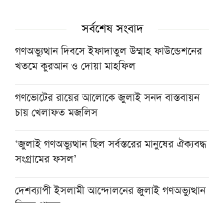
সর্বশেষ সংবাদ
গণঅভ্যুত্থান দিবসে ইফাদাতুল উম্মাহ ফাউন্ডেশনের
খতমে কুরআন ও দোয়া মাহফিল
গণভোটের রায়ের আলোকে জুলাই সনদ বাস্তবায়ন
চায় খেলাফত মজলিস
‘জুলাই গণঅভ্যুত্থান ছিল সর্বস্তরের মানুষের ঐক্যবদ্ধ
সংগ্রামের ফসল’
দেশব্যাপী ইসলামী আন্দোলনের জুলাই গণঅভ্যুত্থান
দিবস পালন