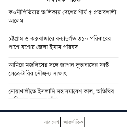
হজযাত্রীদের জন্য নতুন ছাতার নকশা আহ্বান সৌদি
হজ ও ওমরাহ মন্ত্রণালয়ের
কওমীপিডিয়ার তালিকায় দেশের শীর্ষ ৫ প্রভাবশালী
আলেম
আমিরে মজলিসের ‘জুলাই কেন আমাদের লড়াই?’
বইয়ের মোড়ক উন্মোচন
চট্টগ্রাম ও কক্সবাজারে বন্যাদুর্গত ৩১০ পরিবারের
পাশে যশোর জেলা ইমাম পরিষদ
‘মানবরচিত তন্ত্রমন্ত্রে জুলাইয়ের প্রত্যাশা বাস্তবায়নের
আশা করা বোকামি’
আমিরে মজলিসের সঙ্গে জাপান দূতাবাসের ফার্স্ট
সেক্রেটারির সৌজন্য সাক্ষাৎ
নোয়াখালীতে ইসলামি মহাসমাবেশ কাল, অতিথির
তালিকায় রয়েছেন যাঁরা
৫ আগস্ট বন্ধ থাকবে আল-হাইআতুল উলয়া ও
সারাদেশ
আন্তর্জাতিক
বেফাক কার্যালয়