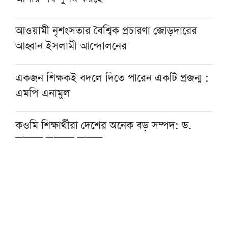
আওয়ামী নৃশংসতার বৈশ্বিক প্রচারণা জোড়দারের
আহ্বান ইসলামী আন্দোলনের
একজন শিক্ষকই বদলে দিতে পারেন একটি প্রজন্ম :
এমপি এনামুল
কওমি শিক্ষার্থীরা দেশের অনেক বড় সম্পদ: ড.
আহমদ আবদুল কাদের
হাসিনার আমলে একটি অমানবিক রাষ্ট্র প্রতিষ্ঠিত
হয়েছিল: চিফ প্রসিকিউটর
বোয়ালমারীতে ট্রেনের ধাক্কায় মানসিক ভারসাম্যহীন