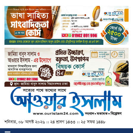
শনিবার, ০৮ আগস্ট ২০২৬ ।। ২৪ শ্রাবণ ১৪৩৩ ।। ২৫ সফর ১৪৪৮