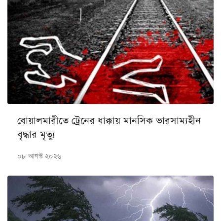
বোয়ালমারীতে ট্রেনের ধাক্কায় মানসিক ভারসাম্যহীন
বৃদ্ধার মৃত্যু
০৮ আগস্ট ২০২৬