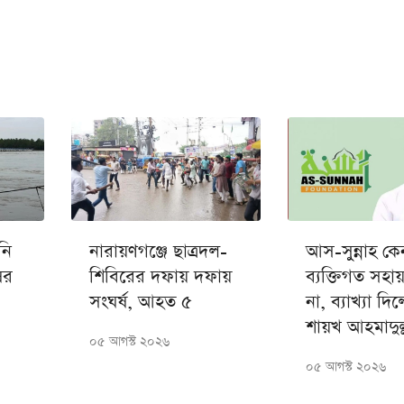
নি
নারায়ণগঞ্জে ছাত্রদল-
আস-সুন্নাহ কে
ের
শিবিরের দফায় দফায়
ব্যক্তিগত সহা
সংঘর্ষ, আহত ৫
না, ব্যাখ্যা দি
শায়খ আহমাদুল্
০৫ আগস্ট ২০২৬
০৫ আগস্ট ২০২৬