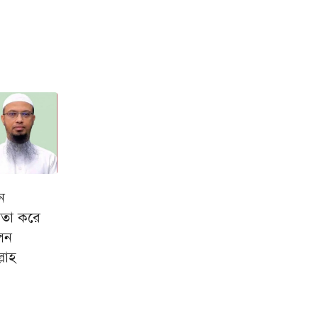
ন
য়তা করে
লেন
লাহ