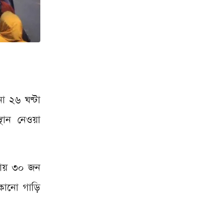
া ২৬ ঘণ্টা
্থান নেওয়া
্রায় ৩০ জন
 কোনো গাড়ি