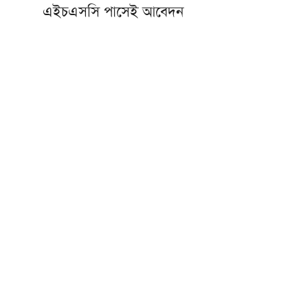
এইচএসসি পাসেই আবেদন
প্রবাসীদের অধিকার সুরক্ষা জাতীয়
নিরাপত্তারই অংশ: প্রতিরক্ষা উপদেষ্টা
শব্দদূষণে দুই বছর পর্যন্ত কারাদণ্ড
মসজিদে নববীতে শুক্রবার শায়খ
ইয়াসির আদ-দোসারির বিশেষ দরস
সঠিক ধর্মীয় সচেতনতাই গড়ে তোলে
আদর্শ নেতৃত্ব: মিসরের গ্র্যান্ড মুফতি
জুলাই আন্দোলনে বিএনপি-জামায়াত