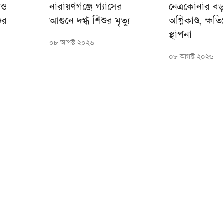
 ও
নারায়ণগঞ্জে গ্যাসের
নেত্রকোনার ব
ুর
আগুনে দগ্ধ শিশুর মৃত্যু
অগ্নিকাণ্ড, ক্ষতিগ
স্থাপনা
০৮ আগস্ট ২০২৬
০৮ আগস্ট ২০২৬