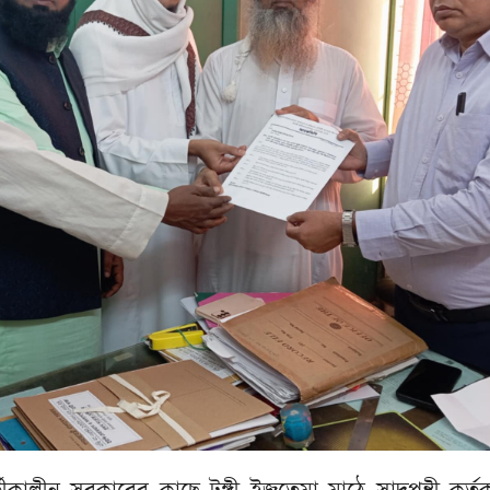
বর্তীকালীন সরকারের কাছে টঙ্গী ইজতেমা মাঠে সাদপন্থী কর্ত