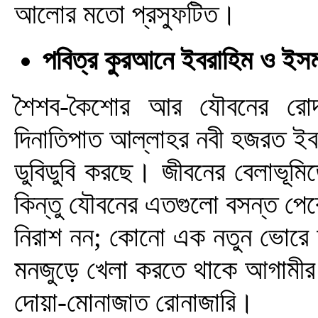
আলোর মতো প্রস্ফুটিত।
পবিত্র কুরআনে ইবরাহিম ও ই
শৈশব-কৈশোর আর যৌবনের রোদ-
দিনাতিপাত আল্লাহর নবী হজরত ইব
ডুবিডুবি করছে। জীবনের বেলাভূমিতে 
কিন্তু যৌবনের এতগুলো বসন্ত পের
নিরাশ নন; কোনো এক নতুন ভোরে অর
মনজুড়ে খেলা করতে থাকে আগামীর স
দোয়া-মোনাজাত রোনাজারি।