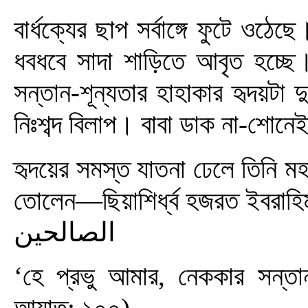
বার্ধক্যের ছাপ সর্বাঙ্গে ফুটে ওঠ
ধবধবে সাদা শাড়িতে আবৃত হচ্ছে।
সন্তান-শূন্যতার হাহাকার হৃদয়টা 
নিঃশব্দ বিলাপ। বাবা ডাক না-শোনেই 
হৃদয়ের সমস্ত যাতনা ঢেলে তিনি 
তোলেন—ছিয়াশির্ধ্ব হজরত ইবরাহিম আল
الصالحين
‘হে প্রভু আমার, নেককার সন্ত
আয়াত: ১০০)