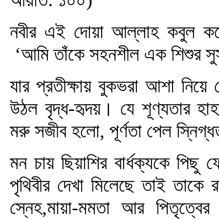
নবীর এই দোয়া আল্লাহ কবুল করে জবাব দেন—
‘আমি তাঁকে সহনশীল এক শিশুর সুস
যার প্রতীক্ষায় বুকভরা আশা নিয
উঠল বৃদ্ধ-হৃদয়। যে শূণ্যতার হা
মরু সজীব হলো, পূর্ণতা পেল স্নিগ্
মন চায় ছিয়াশির বার্ধক্যকে পিছ
পৃথিবীর দেখা মিলেছে তাই তাকে 
স্নেহ,মায়া-মমতা আর পিতৃত্বের