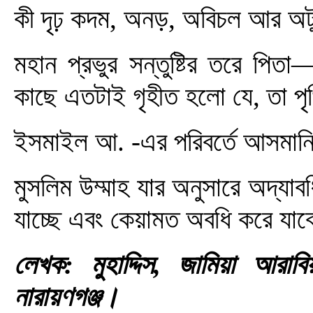
কী দৃঢ় কদম, অনড়, অবিচল আর অট
মহান প্রভুর সন্তুষ্টির তরে পিত
কাছে এতটাই গৃহীত হলো যে, তা পৃথ
ইসমাইল আ. -এর পরিবর্তে আসমানি
মুসলিম উম্মাহ যার অনুসারে অদ্যাবধ
যাচ্ছে এবং কেয়ামত অবধি করে যা
লেখক: মুহাদ্দিস, জামিয়া আরাব
নারায়ণগঞ্জ।