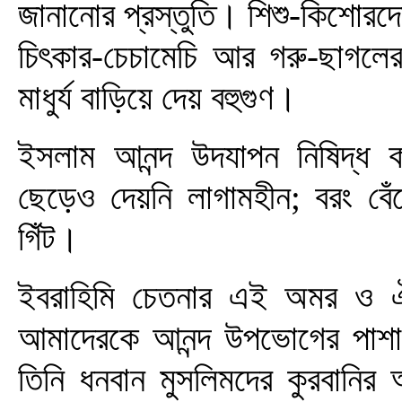
জানানোর প্রস্তুতি। শিশু-কিশোরদে
চিৎকার-চেচামেচি আর গরু-ছাগলে
মাধুর্য বাড়িয়ে দেয় বহুগুণ।
ইসলাম আনন্দ উদযাপন নিষিদ্ধ 
ছেড়েও দেয়নি লাগামহীন; বরং বেঁধে 
গিঁট।
ইবরাহিমি চেতনার এই অমর ও ঐ
আমাদেরকে আনন্দ উপভোগের পাশাপা
তিনি ধনবান মুসলিমদের কুরবানি