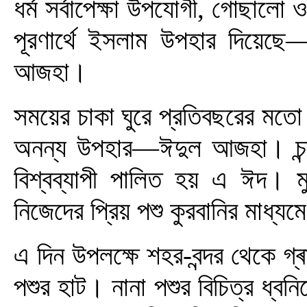
ধর্ম সর্বাপেক্ষা উপযোগী, গোছালো
পূরণার্থে ইসলাম উপহার দিয়ে
আজহা।
সময়ের চাকা ঘুরে প্রতিবছরের মত
অনন্য উপহার—ঈদুল আজহা। চন্দ্
বিশ্বব্যাপী পালিত হয় এ ঈদ। মু
নিজেদের প্রিয় পশু কুরবানির মা
এ দিন উপলক্ষে শহর-বন্দর থেকে গ্
পশুর হাট। নানা পশুর বিচিত্র ধ্বন