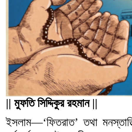
|| মুফতি সিদ্দিকুর রহমান ||
ইসলাম—‘ফিতরাত’ তথা মনস্তাত্ত