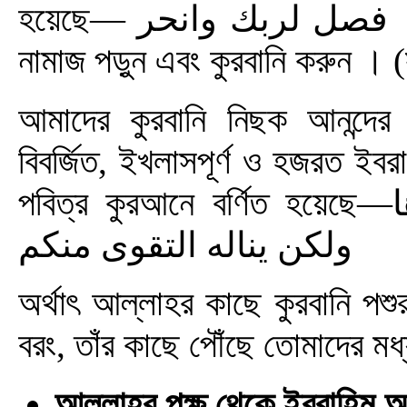
হয়েছে— فصل لربك وانحر অর্থাৎ হে নবী, আপনি আপনার রবের জন্য
নামাজ পড়ুন এবং কুরবানি করুন । 
আমাদের কুরবানি নিছক আনন্দ
বিবর্জিত, ইখলাসপূর্ণ ও হজরত ই
পবিত্র কুরআনে বর্ণিত হয়েছে—لن ينال الله لحومها ولا دماءها
ولكن يناله التقوى منكم
অর্থাৎ আল্লাহর কাছে কুরবানি প
বরং, তাঁর কাছে পৌঁছে তোমাদের ম
আল্লাহর পক্ষ থেকে ইবরাহিম 