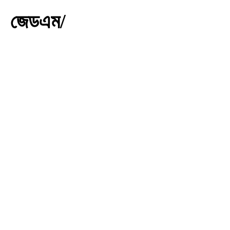
জেডএম/