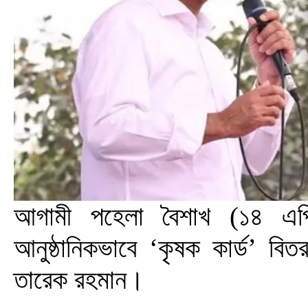
আগামী পহেলা বৈশাখ (১৪ এপ্
আনুষ্ঠানিকভাবে ‘কৃষক কার্ড’ বিতর
তারেক রহমান।