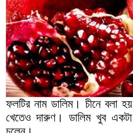
ফলটির নাম ডালিম। চীনে বলা হ
খেতেও দারুণ। ডালিম খুব একট
চলেন।