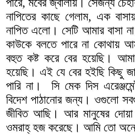
পারে, মবের জ্বালায়। সেজন্য চেহ
নাপিতের কাছে গেলাম, এক বাসা
নাপিত এলো। সেটি আমার বাসা ন
কাউকে বলতে পারে না কোথায় আমা
বহুত কষ্ট করে বের হয়েছি। আমার
হয়েছি। এই যে বের হইছি কিছু 
পারি না। সি মেক দিস এরেঞ্জ
বিদেশ পাঠানোর জন্য। ওগুলো সবগ
জীবিত আছি। আর মানুষের দোয়
ওমরাহ্ হজ করেছে। আমি তো অনে